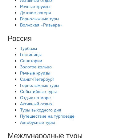
Активный отдых
Речные круизы
Детские лагеря
Горнолыжные туры
Волжская «Ривьера»
Россия
Турбазы
Гостиницы
Санатории
Золотое кольцо
Речные круизы
Санкт-Петербург
Горнолыжные туры
Событийные туры
Отдых на море
Активный отдых
Туры выходного дня
Путешествие на турпоезде
Автобусные туры
Международные туры