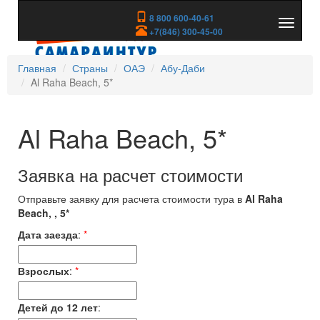
8 800 600-40-61
Показа
+7(846) 300-45-00
скрыть
меню
Главная
Страны
ОАЭ
Абу-Даби
Al Raha Beach, 5*
Al Raha Beach, 5*
Заявка на расчет стоимости
Отправьте заявку для расчета стоимости тура в
Al Raha
Beach, , 5*
Дата заезда
:
*
Взрослых
:
*
Детей до 12 лет
: