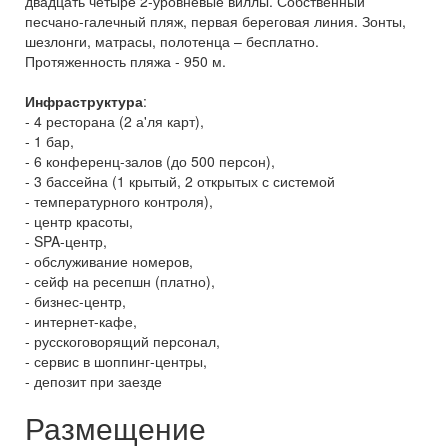
двадцать четыре 2-уровневые виллы. Собственный
песчано-галечный пляж, первая береговая линия. Зонты,
шезлонги, матрасы, полотенца – бесплатно.
Протяженность пляжа - 950 м.
Инфраструктура
:
- 4 ресторана (2 а'ля карт),
- 1 бар,
- 6 конференц-залов (до 500 персон),
- 3 бассейна (1 крытый, 2 открытых с системой
- температурного контроля),
- центр красоты,
- SPA-центр,
- обслуживание номеров,
- сейф на ресепшн (платно),
- бизнес-центр,
- интернет-кафе,
- русскоговорящий персонал,
- сервис в шоппинг-центры,
- депозит при заезде
Размещение