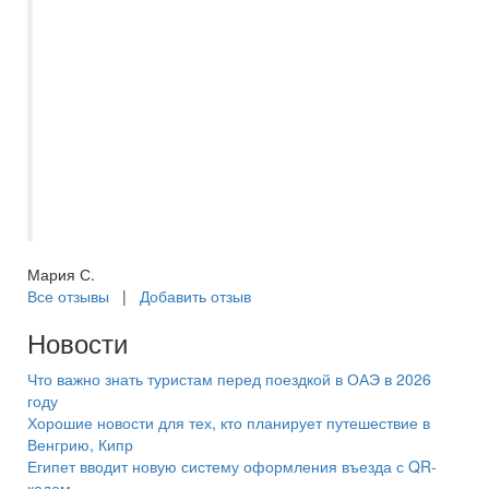
за ваш бюджет, вы точно получите. Ну а
Беларусь прекрана, поезжайте и сами
посмотите на эти города, полные истории
и нереальной красоты. Ухоженные
улицы, скверы, парки. Вкусная кухня,
приветливые люди. Прекрасный отпуск,
незабываемые впечатления. Спасибо
большое!
Мария С.
Все отзывы
|
Добавить отзыв
Новости
Что важно знать туристам перед поездкой в ОАЭ в 2026
году
Хорошие новости для тех, кто планирует путешествие в
Венгрию, Кипр
Египет вводит новую систему оформления въезда с QR-
кодом