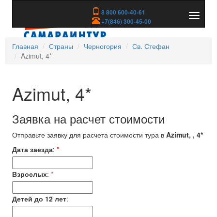
8 800 600-40-61
Показа
+7(846) 300-45-00
скрыть
меню
Главная
Страны
Черногория
Св. Стефан
Azimut, 4*
Azimut, 4*
Заявка на расчет стоимости
Отправьте заявку для расчета стоимости тура в
Azimut, , 4*
Дата заезда
:
*
Взрослых
:
*
Детей до 12 лет
: