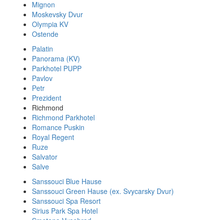
Mignon
Moskevsky Dvur
Olympia KV
Ostende
Palatin
Panorama (KV)
Parkhotel PUPP
Pavlov
Petr
Prezident
Richmond
Richmond Parkhotel
Romance Puskin
Royal Regent
Ruze
Salvator
Salve
Sanssouci Blue Hause
Sanssouci Green Hause (ex. Svycarsky Dvur)
Sanssouci Spa Resort
Sirius Park Spa Hotel