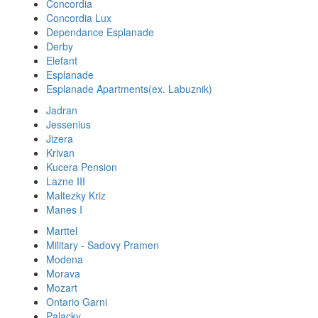
Concordia
Concordia Lux
Dependance Esplanade
Derby
Elefant
Esplanade
Esplanade Apartments(ex. Labuznik)
Jadran
Jessenius
Jizera
Krivan
Kucera Pension
Lazne III
Maltezky Kriz
Manes I
Marttel
Military - Sadovy Pramen
Modena
Morava
Mozart
Ontario Garni
Palacky