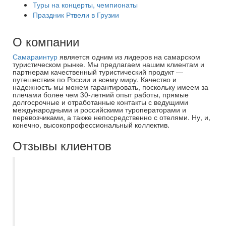
Туры на концерты, чемпионаты
Праздник Ртвели в Грузии
О компании
Самараинтур
является одним из лидеров на самарском
туристическом рынке. Мы предлагаем нашим клиентам и
партнерам качественный туристический продукт —
путешествия по России и всему миру. Качество и
надежность мы можем гарантировать, поскольку имеем за
плечами более чем 30-летний опыт работы, прямые
долгосрочные и отработанные контакты с ведущими
международными и российскими туроператорами и
перевозчиками, а также непосредственно с отелями. Ну, и,
конечно, высокопрофессиональный коллектив.
Отзывы клиентов
Недавно воспользовалась услугами
вашего турагентства и осталась приятно
удивлена качеством обслуживания и
вниманием к деталям. Ирина
профессионально, вежливо и