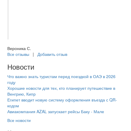
рекомендовать ваше агентство подругам
и знакомым, планирующим путешествие!
Спасибо вам большое за прекрасно
проведенное время и высокое качество
услуг!
Вероника С.
Все отзывы
|
Добавить отзыв
Новости
Что важно знать туристам перед поездкой в ОАЭ в 2026
году
Хорошие новости для тех, кто планирует путешествие в
Венгрию, Кипр
Египет вводит новую систему оформления въезда с QR-
кодом
Авиакомпания AZAL запускает рейсы Баку - Мале
Все новости