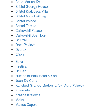
Aqua Marina KV
Bristol Georgy House
Bristol Kralovska Villa
Bristol Main Building
Bristol Palace
Bristol Tereza
Cajkovskij Palace
Cajkovskij Spa Hotel
Central
Dom Pavlova
Dvorak
Eliska
Ester
Festival
Heluan
Humboldt Park Hotel & Spa
Jean De Carro
Karlsbad Grande Madonna (ex. Aura Palace)
Kolonada
Krasna Kralovna
Malta
Manes Capek