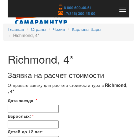
8 800 600-40-61
Показа
+7(846) 300-45-00
скрыть
меню
Главная
Страны
Чехия
Карловы Вары
Richmond, 4*
Richmond, 4*
Заявка на расчет стоимости
Отправьте заявку для расчета стоимости тура в
Richmond,
, 4*
Дата заезда
:
*
Взрослых
:
*
Детей до 12 лет
: