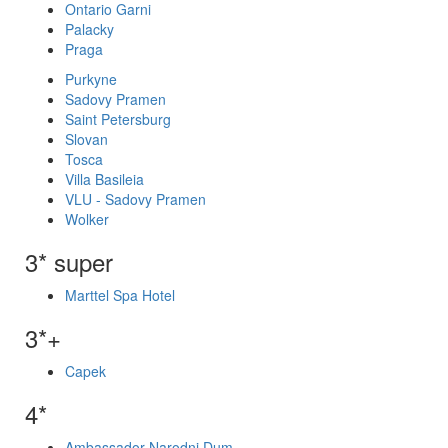
Ontario Garni
Palacky
Praga
Purkyne
Sadovy Pramen
Saint Petersburg
Slovan
Tosca
Villa Basileia
VLU - Sadovy Pramen
Wolker
3* super
Marttel Spa Hotel
3*+
Capek
4*
Ambassador Narodni Dum