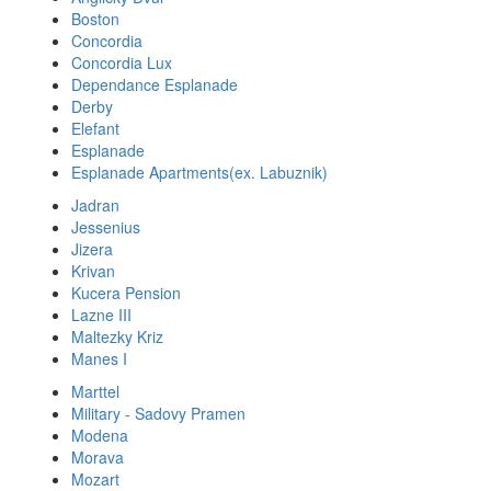
Boston
Concordia
Concordia Lux
Dependance Esplanade
Derby
Elefant
Esplanade
Esplanade Apartments(ex. Labuznik)
Jadran
Jessenius
Jizera
Krivan
Kucera Pension
Lazne III
Maltezky Kriz
Manes I
Marttel
Military - Sadovy Pramen
Modena
Morava
Mozart