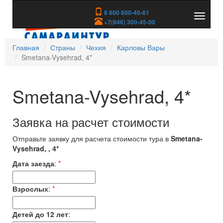
8 800 600-40-61
Показа
+7(846) 300-45-00
скрыть
меню
Главная
Страны
Чехия
Карловы Вары
Smetana-Vysehrad, 4*
Smetana-Vysehrad, 4*
Заявка на расчет стоимости
Отправьте заявку для расчета стоимости тура в
Smetana-
Vysehrad, , 4*
Дата заезда
:
*
Взрослых
:
*
Детей до 12 лет
: