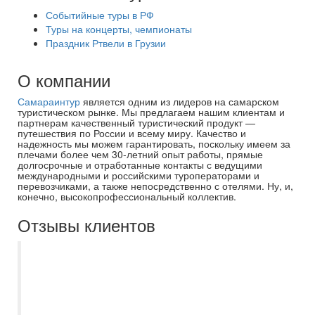
Событийные туры в РФ
Туры на концерты, чемпионаты
Праздник Ртвели в Грузии
О компании
Самараинтур
является одним из лидеров на самарском
туристическом рынке. Мы предлагаем нашим клиентам и
партнерам качественный туристический продукт —
путешествия по России и всему миру. Качество и
надежность мы можем гарантировать, поскольку имеем за
плечами более чем 30-летний опыт работы, прямые
долгосрочные и отработанные контакты с ведущими
международными и российскими туроператорами и
перевозчиками, а также непосредственно с отелями. Ну, и,
конечно, высокопрофессиональный коллектив.
Отзывы клиентов
Туроператор Екатерина в г.
Новокуйбышевске просто умничка. Не
изменено идем к ней, учитывает все
пожелания, не настаивает на своем