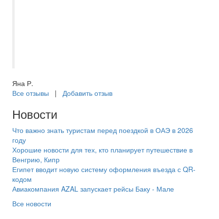
выборе если вы идете уже с чем то
подобранным. Всегда на связи.
Подобрала очередной тур попав в самое
сердце, отдых на красном море оказался
великолепным!
Яна Р.
Все отзывы
|
Добавить отзыв
Новости
Что важно знать туристам перед поездкой в ОАЭ в 2026
году
Хорошие новости для тех, кто планирует путешествие в
Венгрию, Кипр
Египет вводит новую систему оформления въезда с QR-
кодом
Авиакомпания AZAL запускает рейсы Баку - Мале
Все новости