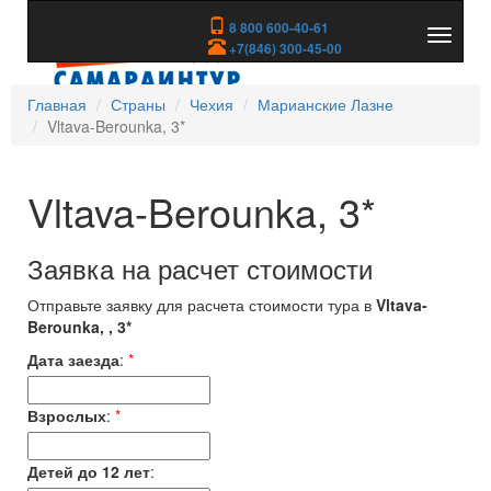
8 800 600-40-61
Показа
+7(846) 300-45-00
скрыть
меню
Главная
Страны
Чехия
Марианские Лазне
Vltava-Berounka, 3*
Vltava-Berounka, 3*
Заявка на расчет стоимости
Отправьте заявку для расчета стоимости тура в
Vltava-
Berounka, , 3*
Дата заезда
:
*
Взрослых
:
*
Детей до 12 лет
: