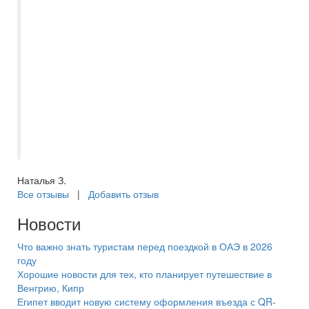
только с Самараинтур. Рекомендую
нашего бессменного менеджера
Евгению. Всегда на связи, помощь в
выборе отеля, или тура по Волге, отпуск
с ней становиться приятным и
комфортным, с самого начало
приобретения путёвки. Спасибо большое
за отпуск в этом году, вернулись из
Турции, шикарный отель, в Сиде.
Наталья З.
Все отзывы
|
Добавить отзыв
Новости
Что важно знать туристам перед поездкой в ОАЭ в 2026
году
Хорошие новости для тех, кто планирует путешествие в
Венгрию, Кипр
Египет вводит новую систему оформления въезда с QR-