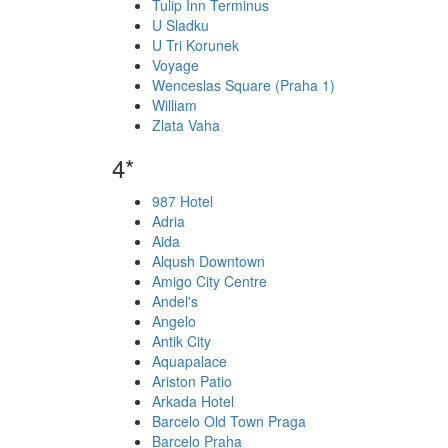
Tulip Inn Terminus
U Sladku
U Tri Korunek
Voyage
Wenceslas Square (Praha 1)
William
Zlata Vaha
4*
987 Hotel
Adria
Aida
Alqush Downtown
Amigo City Centre
Andel's
Angelo
Antik City
Aquapalace
Ariston Patio
Arkada Hotel
Barcelo Old Town Praga
Barcelo Praha