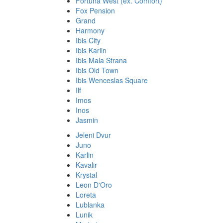
Fortuna West (ex. Comfort)
Fox Pension
Grand
Harmony
Ibis City
Ibis Karlin
Ibis Mala Strana
Ibis Old Town
Ibis Wenceslas Square
Ilf
Imos
Inos
Jasmin
Jeleni Dvur
Juno
Karlin
Kavalir
Krystal
Leon D'Oro
Loreta
Lublanka
Lunik