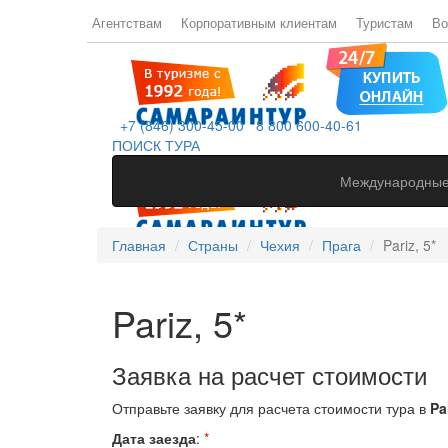
Агентствам
Корпоративным клиентам
Туристам
Во
+7 (846) 300-45-00
8 800 600-40-61
ПОИСК ТУРА
Международные
Главная
Страны
Чехия
Прага
Pariz, 5*
Pariz, 5*
Заявка на расчет стоимости
Отправьте заявку для расчета стоимости тура в
Par
Дата заезда
:
*