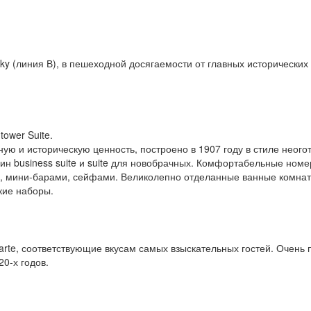
iky (линия В), в пешеходной досягаемости от главных исторически
 tower Suite.
ую и историческую ценность, построено в 1907 году в стиле неого
 один business suite и suite для новобрачных. Комфортабельные н
, мини-барами, сейфами. Великолепно отделанные ванные комна
кие наборы.
arte, соответствующие вкусам самых взыскательных гостей. Очень п
0-х годов.