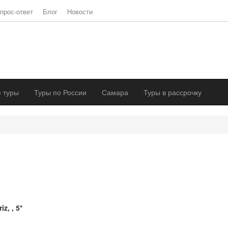
прос-ответ
Блог
Новости
 туры
Туры по России
Самара
Туры в рассрочку
iz, , 5*