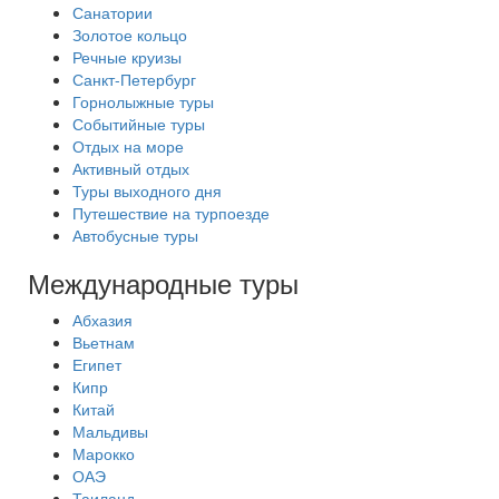
Санатории
Золотое кольцо
Речные круизы
Санкт-Петербург
Горнолыжные туры
Событийные туры
Отдых на море
Активный отдых
Туры выходного дня
Путешествие на турпоезде
Автобусные туры
Международные туры
Абхазия
Вьетнам
Египет
Кипр
Китай
Мальдивы
Марокко
ОАЭ
Таиланд