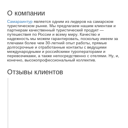
О компании
Самараинтур
является одним из лидеров на самарском
туристическом рынке. Мы предлагаем нашим клиентам и
партнерам качественный туристический продукт —
путешествия по России и всему миру. Качество и
надежность мы можем гарантировать, поскольку имеем за
плечами более чем 30-летний опыт работы, прямые
долгосрочные и отработанные контакты с ведущими
международными и российскими туроператорами и
перевозчиками, а также непосредственно с отелями. Ну, и,
конечно, высокопрофессиональный коллектив.
Отзывы клиентов
Уже, наверное, пятый год ездим только с
Самараинтур. И в очередной раз восторг.
Ездили в Беларусь всей семьей,
вчетвером. Турагент Оксана Давыдова
прислала варианты тура, помогла
заброниовать билеты и тур. Все
дистанционно, очень удобно. В самом