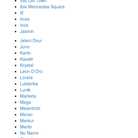
Ibis Old Town
Ibis Wenceslas Square
Ilf
Imos
Inos
Jasmin
Jeleni Dvur
Juno
Karlin
Kavalir
Krystal
Leon D'Oro
Loreta
Lublanka
Lunik
Marketa
Mega
Melantrich
Meran
Merkur
Merlin
No Name