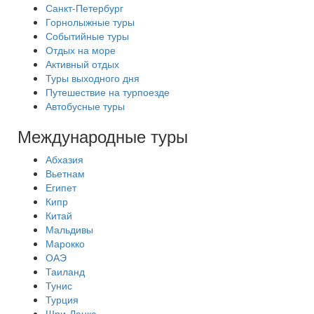
Санкт-Петербург
Горнолыжные туры
Событийные туры
Отдых на море
Активный отдых
Туры выходного дня
Путешествие на турпоезде
Автобусные туры
Международные туры
Абхазия
Вьетнам
Египет
Кипр
Китай
Мальдивы
Марокко
ОАЭ
Таиланд
Тунис
Турция
Шри-Ланка