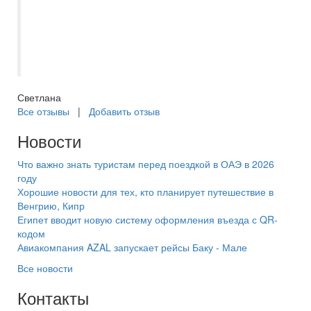
отвечают на вопросы. Документы
приходят за несколько дней по начала
тура с полной информацией. Отдельно
хочется поблагодарить Оксану за работу.
Светлана
Все отзывы
|
Добавить отзыв
Новости
Что важно знать туристам перед поездкой в ОАЭ в 2026
году
Хорошие новости для тех, кто планирует путешествие в
Венгрию, Кипр
Египет вводит новую систему оформления въезда с QR-
кодом
Авиакомпания AZAL запускает рейсы Баку - Мале
Все новости
Контакты