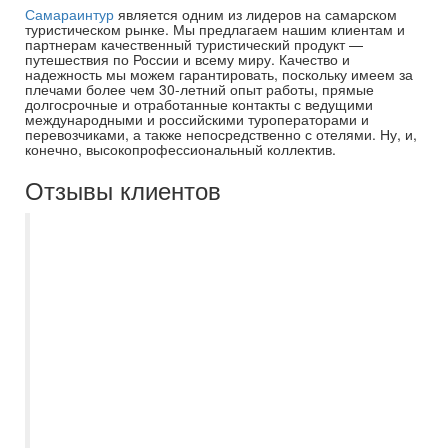
Самараинтур
является одним из лидеров на самарском
туристическом рынке. Мы предлагаем нашим клиентам и
партнерам качественный туристический продукт —
путешествия по России и всему миру. Качество и
надежность мы можем гарантировать, поскольку имеем за
плечами более чем 30-летний опыт работы, прямые
долгосрочные и отработанные контакты с ведущими
международными и российскими туроператорами и
перевозчиками, а также непосредственно с отелями. Ну, и,
конечно, высокопрофессиональный коллектив.
Отзывы клиентов
Несколько лет пользуюсь услуги
Самараинтур, в основном покупаю туры
онлайн на сайте. Все понятно, доступно,
можно выбрать подходящий вариант, как
правило цены ниже чем в других
турагенствах. После бронирования и
оплаты тура связывается представитель
компании, подтверждает бронирование.
Девочки всегда на связи, оперативно