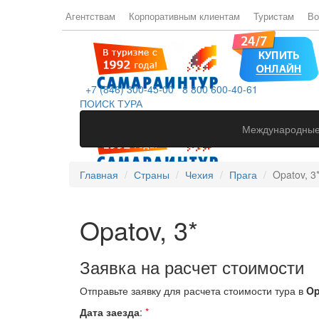
Агентствам
Корпоративным клиентам
Туристам
Во
+7 (846) 300-45-00
8 800 600-40-61
ПОИСК ТУРА
Международные
Главная
Страны
Чехия
Прага
Opatov, 3
Opatov, 3*
Заявка на расчет стоимости
Отправьте заявку для расчета стоимости тура в
Op
Дата заезда
:
*