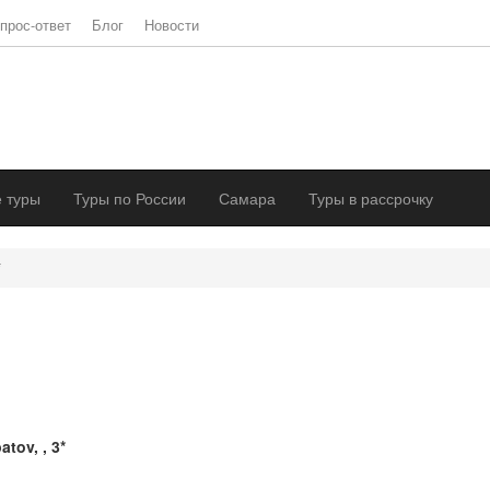
прос-ответ
Блог
Новости
 туры
Туры по России
Самара
Туры в рассрочку
*
atov, , 3*