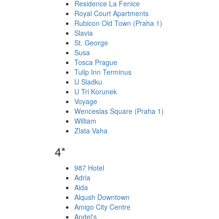
Residence La Fenice
Royal Court Apartments
Rubicon Old Town (Praha 1)
Slavia
St. George
Susa
Tosca Prague
Tulip Inn Terminus
U Sladku
U Tri Korunek
Voyage
Wenceslas Square (Praha 1)
William
Zlata Vaha
4*
987 Hotel
Adria
Aida
Alqush Downtown
Amigo City Centre
Andel's