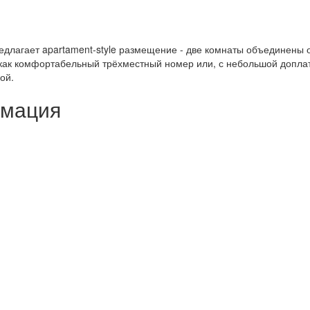
ь предлагает apartament-style размещение - две комнаты объединен
как комфортабельный трёхместный номер или, с небольшой доплат
ой.
рмация