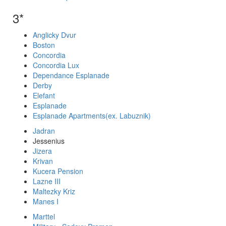
3*
Anglicky Dvur
Boston
Concordia
Concordia Lux
Dependance Esplanade
Derby
Elefant
Esplanade
Esplanade Apartments(ex. Labuznik)
Jadran
Jessenius
Jizera
Krivan
Kucera Pension
Lazne III
Maltezky Kriz
Manes I
Marttel