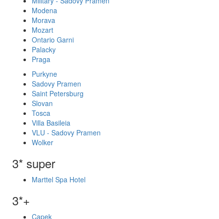
Military - Sadovy Pramen
Modena
Morava
Mozart
Ontario Garni
Palacky
Praga
Purkyne
Sadovy Pramen
Saint Petersburg
Slovan
Tosca
Villa Basileia
VLU - Sadovy Pramen
Wolker
3* super
Marttel Spa Hotel
3*+
Capek