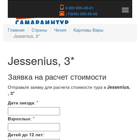
8 800 600-40-61
Показа
+7(846) 300-45-00
скрыть
меню
Главная
Страны
Чехия
Карловы Вары
Jessenius, 3*
Jessenius, 3*
Заявка на расчет стоимости
Отправьте заявку для расчета стоимости тура в
Jessenius,
, 3*
Дата заезда
:
*
Взрослых
:
*
Детей до 12 лет
: