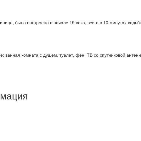
иница, было пocтроено в начале 19 века, всего в 10 минутах ходь
е: ванная комната с душем, туалет, фен, ТВ со спутниковой антен
рмация