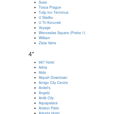
Susa
Tosca Prague
Tulip Inn Terminus
U Sladku
U Tri Korunek
Voyage
Wenceslas Square (Praha 1)
William
Zlata Vaha
4*
987 Hotel
Adria
Aida
Alqush Downtown
Amigo City Centre
Andel's
Angelo
Antik City
Aquapalace
Ariston Patio
Arkada Hotel