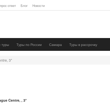
прос-ответ
Блог
Новости
 туры
Туры по России
Самара
Туры в рассрочку
ntre, 3*
ague Centre, , 3*