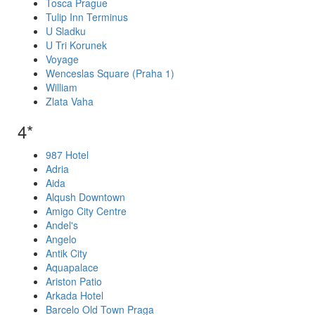
Tosca Prague
Tulip Inn Terminus
U Sladku
U Tri Korunek
Voyage
Wenceslas Square (Praha 1)
William
Zlata Vaha
4*
987 Hotel
Adria
Aida
Alqush Downtown
Amigo City Centre
Andel's
Angelo
Antik City
Aquapalace
Ariston Patio
Arkada Hotel
Barcelo Old Town Praga