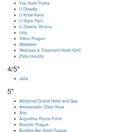
Top Hotel Praha
U Divadla
U Krale Karla
U Stare Pani
U Zlateho Stromu
Unic
Vitkov Prague
Waldstein
Wellness & Treatment Hotel GHC
Zlata Hvezda
4/5*
Jalta
5*
Alchymist Grand Hotel and Spa
Ambassador Zlata Husa
Aria
Augustine Rocco Forte
Boscolo Prague
Buddha Bar Hotel Prague