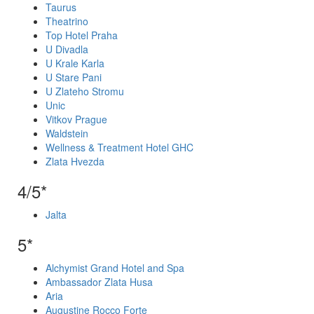
Taurus
Theatrino
Top Hotel Praha
U Divadla
U Krale Karla
U Stare Pani
U Zlateho Stromu
Unic
Vitkov Prague
Waldstein
Wellness & Treatment Hotel GHC
Zlata Hvezda
4/5*
Jalta
5*
Alchymist Grand Hotel and Spa
Ambassador Zlata Husa
Aria
Augustine Rocco Forte