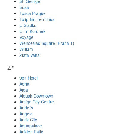
St. George
Susa
Tosca Prague
Tulip Inn Terminus
U Sladku
U Tri Korunek
Voyage
Wenceslas Square (Praha 1)
William
Zlata Vaha
4*
987 Hotel
Adria
Aida
Alqush Downtown
Amigo City Centre
Andel's
Angelo
Antik City
Aquapalace
Ariston Patio