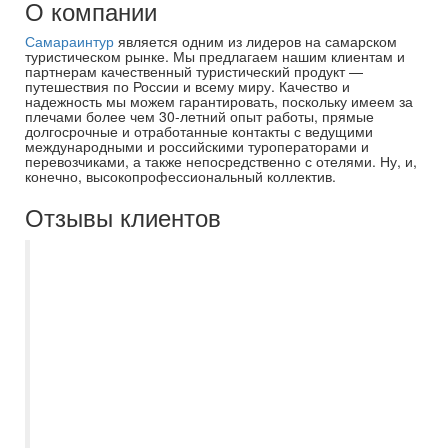
О компании
Самараинтур
является одним из лидеров на самарском
туристическом рынке. Мы предлагаем нашим клиентам и
партнерам качественный туристический продукт —
путешествия по России и всему миру. Качество и
надежность мы можем гарантировать, поскольку имеем за
плечами более чем 30-летний опыт работы, прямые
долгосрочные и отработанные контакты с ведущими
международными и российскими туроператорами и
перевозчиками, а также непосредственно с отелями. Ну, и,
конечно, высокопрофессиональный коллектив.
Отзывы клиентов
Хочу выразить благодарность Захаровой
Екатерине, организация нашего отдыха в
Тольятти прошло на очень высоком
уровне. Вся программа было пройдена
без помарок, а Екатерина мгновенно
реагировала на наши пожелания и
возникающие неурядицы. Спасибо за
отличный отдых!