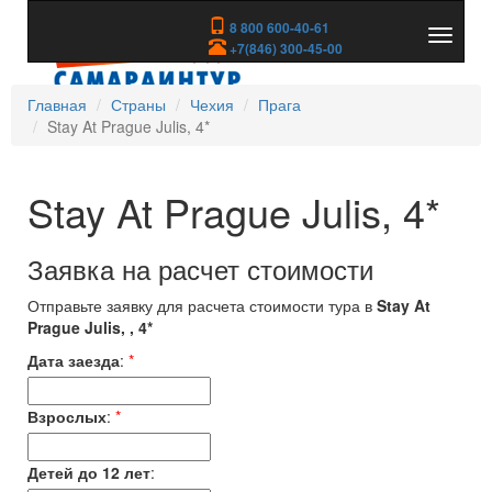
8 800 600-40-61
Показа
+7(846) 300-45-00
скрыть
меню
Главная
Страны
Чехия
Прага
Stay At Prague Julis, 4*
Stay At Prague Julis, 4*
Заявка на расчет стоимости
Отправьте заявку для расчета стоимости тура в
Stay At
Prague Julis, , 4*
Дата заезда
:
*
Взрослых
:
*
Детей до 12 лет
: