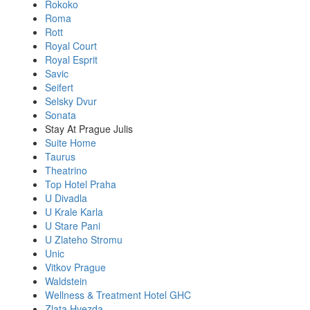
Rokoko
Roma
Rott
Royal Court
Royal Esprit
Savic
Seifert
Selsky Dvur
Sonata
Stay At Prague Julis
Suite Home
Taurus
Theatrino
Top Hotel Praha
U Divadla
U Krale Karla
U Stare Pani
U Zlateho Stromu
Unic
Vitkov Prague
Waldstein
Wellness & Treatment Hotel GHC
Zlata Hvezda