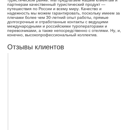
партнерам качественный туристический продукт —
путешествия по России и всему миру. Качество и
надежность мы можем гарантировать, поскольку имеем за
плечами более чем 30-летний опыт работы, прямые
долгосрочные и отработанные контакты с ведущими
международными и российскими туроператорами и
перевозчиками, а также непосредственно с отелями. Ну, и,
конечно, высокопрофессиональный коллектив.
Отзывы клиентов
Спасибо большое Самараинтур и
менеджеру Ирине за наше семейное
путешествие в эмираты! Ирина
предложила нам отель в Абу-Даби, хотя
изначально даже не рассматривали этот
курорт. Отель Al raha beach превзошел
наши ожидания) А также внимательно
отношение Ирины ко всем документам,
просто у нас ранее был уже негативный
опыт взаимодействия с другими