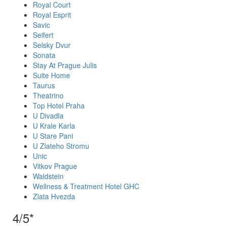
Royal Court
Royal Esprit
Savic
Seifert
Selsky Dvur
Sonata
Stay At Prague Julis
Suite Home
Taurus
Theatrino
Top Hotel Praha
U Divadla
U Krale Karla
U Stare Pani
U Zlateho Stromu
Unic
Vitkov Prague
Waldstein
Wellness & Treatment Hotel GHC
Zlata Hvezda
4/5*