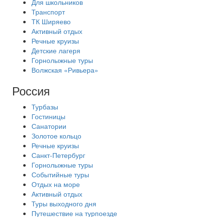
Для школьников
Транспорт
ТК Ширяево
Активный отдых
Речные круизы
Детские лагеря
Горнолыжные туры
Волжская «Ривьера»
Россия
Турбазы
Гостиницы
Санатории
Золотое кольцо
Речные круизы
Санкт-Петербург
Горнолыжные туры
Событийные туры
Отдых на море
Активный отдых
Туры выходного дня
Путешествие на турпоезде