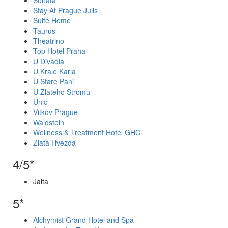
Sonata
Stay At Prague Julis
Suite Home
Taurus
Theatrino
Top Hotel Praha
U Divadla
U Krale Karla
U Stare Pani
U Zlateho Stromu
Unic
Vitkov Prague
Waldstein
Wellness & Treatment Hotel GHC
Zlata Hvezda
4/5*
Jalta
5*
Alchymist Grand Hotel and Spa