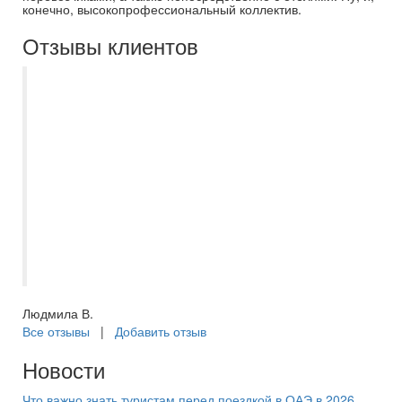
конечно, высокопрофессиональный коллектив.
Отзывы клиентов
Лучшее турагенство. Обращайтесь к
Дробовой Ирине- она профессионал в
своем деле. Все подбирет согласно
вашим пожеланиям. Документы
оформляют быстро. Ежегодно с этой
турфирмой провожу незабываемые
новогодние каникулы в разных странах
мира. Спасибо Ирине и процветание
Самараинтур!
Людмила В.
Все отзывы
|
Добавить отзыв
Новости
Что важно знать туристам перед поездкой в ОАЭ в 2026