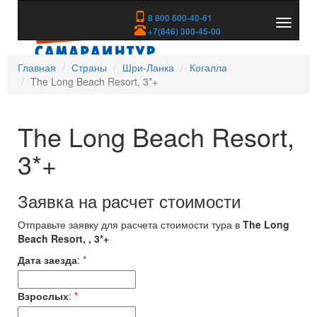
8 800 600-40-61
Показа
+7(846) 300-45-00
скрыть
меню
Главная
Страны
Шри-Ланка
Когалла
The Long Beach Resort, 3*+
The Long Beach Resort,
3*+
Заявка на расчет стоимости
Отправьте заявку для расчета стоимости тура в
The Long
Beach Resort, , 3*+
Дата заезда
:
*
Взрослых
:
*