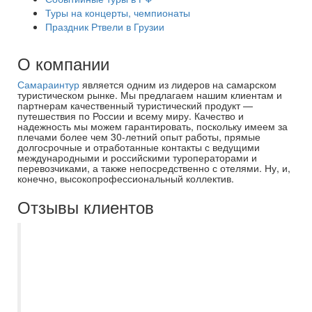
Туры на концерты, чемпионаты
Праздник Ртвели в Грузии
О компании
Самараинтур
является одним из лидеров на самарском
туристическом рынке. Мы предлагаем нашим клиентам и
партнерам качественный туристический продукт —
путешествия по России и всему миру. Качество и
надежность мы можем гарантировать, поскольку имеем за
плечами более чем 30-летний опыт работы, прямые
долгосрочные и отработанные контакты с ведущими
международными и российскими туроператорами и
перевозчиками, а также непосредственно с отелями. Ну, и,
конечно, высокопрофессиональный коллектив.
Отзывы клиентов
С Самараинтур отдыхаем уже не первый
год, в этот раз были в Эмиратах.
Огромное спасибо менеджеру Кристине -
как и всегда помогла выбрать отличный
отель. Всё быстро и чётко. Спасибо за