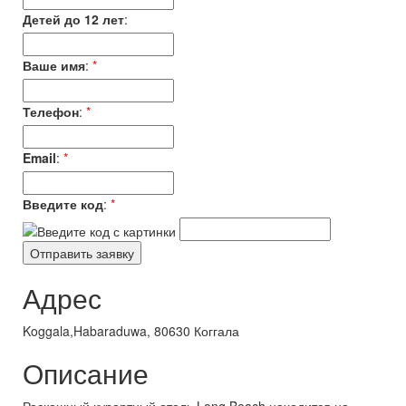
Детей до 12 лет
:
Ваше имя
:
*
Телефон
:
*
Email
:
*
Введите код
:
*
Адрес
Koggala,Habaraduwa, 80630 Коггала
Описание