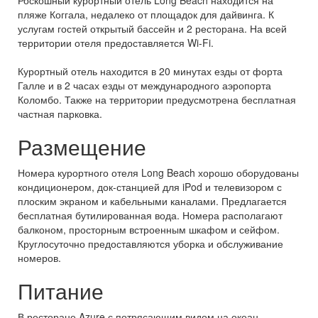
Роскошный курортный отель Long Beach находится на
пляже Коггала, недалеко от площадок для дайвинга. К
услугам гостей открытый бассейн и 2 ресторана. На всей
территории отеля предоставляется Wi-Fi.
Курортный отель находится в 20 минутах езды от форта
Галле и в 2 часах езды от международного аэропорта
Коломбо. Также на территории предусмотрена бесплатная
частная парковка.
Размещение
Номера курортного отеля Long Beach хорошо оборудованы
кондиционером, док-станцией для iPod и телевизором с
плоским экраном и кабельными каналами. Предлагается
бесплатная бутилированная вода. Номера располагают
балконом, просторным встроенным шкафом и сейфом.
Круглосуточно предоставляются уборка и обслуживание
номеров.
Питание
В ресторане Azure с потрясающим видом на океан