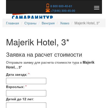
8 800 600-40-61
Показа
+7(846) 300-45-00
скрыть
меню
Главная
Страны
Венгрия
Хевиз
Majerik Hotel, 3*
Majerik Hotel, 3*
Заявка на расчет стоимости
Отправьте заявку для расчета стоимости тура в
Majerik
Hotel, , 3*
Дата заезда
:
*
Взрослых
:
*
Детей до 12 лет
: