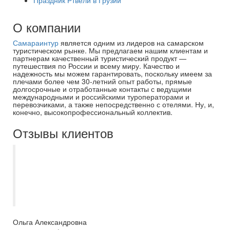
Праздник Ртвели в Грузии
О компании
Самараинтур
является одним из лидеров на самарском
туристическом рынке. Мы предлагаем нашим клиентам и
партнерам качественный туристический продукт —
путешествия по России и всему миру. Качество и
надежность мы можем гарантировать, поскольку имеем за
плечами более чем 30-летний опыт работы, прямые
долгосрочные и отработанные контакты с ведущими
международными и российскими туроператорами и
перевозчиками, а также непосредственно с отелями. Ну, и,
конечно, высокопрофессиональный коллектив.
Отзывы клиентов
Спасибо менеджеру Евгении за
организацию нашего отдыха, который
она организовала не в первый раз.
Будем обращаться еще!!!
Ольга Александровна