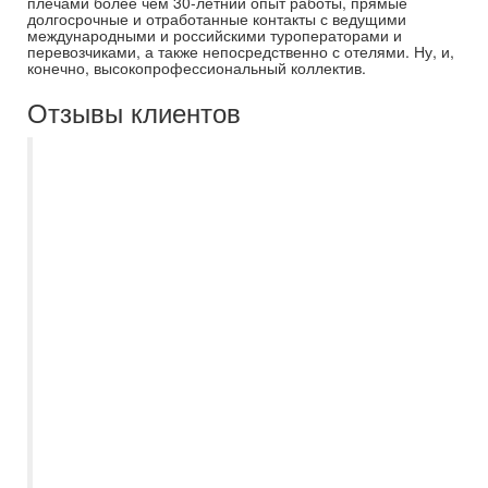
плечами более чем 30-летний опыт работы, прямые
долгосрочные и отработанные контакты с ведущими
международными и российскими туроператорами и
перевозчиками, а также непосредственно с отелями. Ну, и,
конечно, высокопрофессиональный коллектив.
Отзывы клиентов
Хочу выразить благодарность компании
Самараинтур, а именно менеджеру
Есении, за помощь в организации нашего
отдыха в Турцию. Есения помогла с
выбором удобного для нас вылета,
порекомендовала инд.трансфер,
подробно рассказала всю необходимую
для поездки информацию. Была на связи
до вылета, поинтересовалась, как мы
долетели, все ли в порядке с
трансфором и размещением. Нам все
очень понравилось, теперь будем