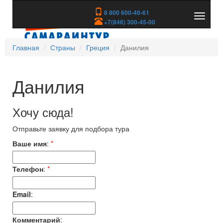
8 800 600-40-61
Показа
+7(846) 300-45-00
скрыть
меню
Главная
Страны
Греция
Данилия
Данилия
Хочу сюда!
Отправьте заявку для подбора тура
Ваше имя
:
*
Телефон
:
*
Email
:
Комментарий
: