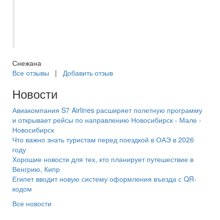
час 10 мин уже выдохлась. Старшая
была готова идти на третью станцию, так
душевно пошло. Благодарим за
организацию экскурсии!
Снежана
Все отзывы
|
Добавить отзыв
Новости
Авиакомпания S7 Airlines расширяет полетную программу
и открывает рейсы по направлению Новосибирск - Мале -
Новосибирск
Что важно знать туристам перед поездкой в ОАЭ в 2026
году
Хорошие новости для тех, кто планирует путешествие в
Венгрию, Кипр
Египет вводит новую систему оформления въезда с QR-
кодом
Все новости