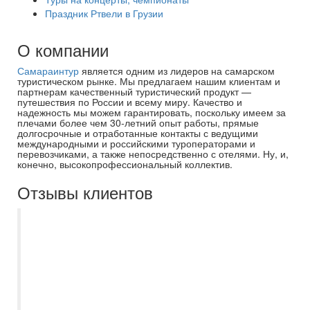
Праздник Ртвели в Грузии
О компании
Самараинтур
является одним из лидеров на самарском
туристическом рынке. Мы предлагаем нашим клиентам и
партнерам качественный туристический продукт —
путешествия по России и всему миру. Качество и
надежность мы можем гарантировать, поскольку имеем за
плечами более чем 30-летний опыт работы, прямые
долгосрочные и отработанные контакты с ведущими
международными и российскими туроператорами и
перевозчиками, а также непосредственно с отелями. Ну, и,
конечно, высокопрофессиональный коллектив.
Отзывы клиентов
Были с двумя группами (младшей и
старшей) на квесте в Самарском
Государственном Медицинском
Университете 21 марта 2026 - насыщенно
и интересно. Младшая группа через 1