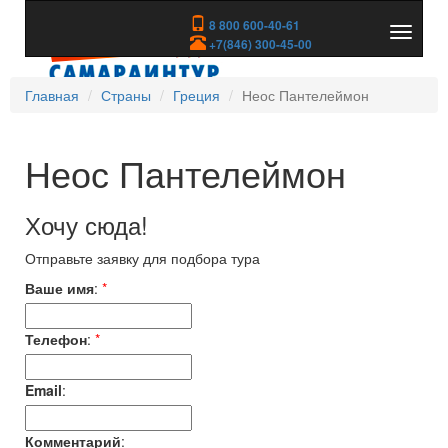
8 800 600-40-61
Показа
+7(846) 300-45-00
скрыть
меню
Главная
Страны
Греция
Неос Пантелеймон
Неос Пантелеймон
Хочу сюда!
Отправьте заявку для подбора тура
Ваше имя
:
*
Телефон
:
*
Email
:
Комментарий
: