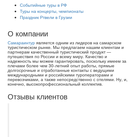
Событийные туры в РФ
Туры на концерты, чемпионаты
Праздник Ртвели в Грузии
О компании
Самараинтур
является одним из лидеров на самарском
туристическом рынке. Мы предлагаем нашим клиентам и
партнерам качественный туристический продукт —
путешествия по России и всему миру. Качество и
надежность мы можем гарантировать, поскольку имеем за
плечами более чем 30-летний опыт работы, прямые
долгосрочные и отработанные контакты с ведущими
международными и российскими туроператорами и
перевозчиками, а также непосредственно с отелями. Ну, и,
конечно, высокопрофессиональный коллектив.
Отзывы клиентов
Выражаем огромную благодарность
САМАРАИНТУР , в частности
туроператору Наталье ?? Она нам очень
помогла с выбором отеля и в принципе