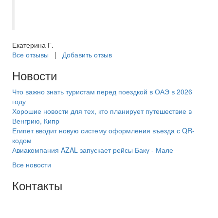
лето?????? Вы лучшие ??????теперь
весь отдых доверяем только вам! ??????
Екатерина Г.
Все отзывы
|
Добавить отзыв
Новости
Что важно знать туристам перед поездкой в ОАЭ в 2026
году
Хорошие новости для тех, кто планирует путешествие в
Венгрию, Кипр
Египет вводит новую систему оформления въезда с QR-
кодом
Авиакомпания AZAL запускает рейсы Баку - Мале
Все новости
Контакты
+7(846) 300-45-00
8 800 600 40 61