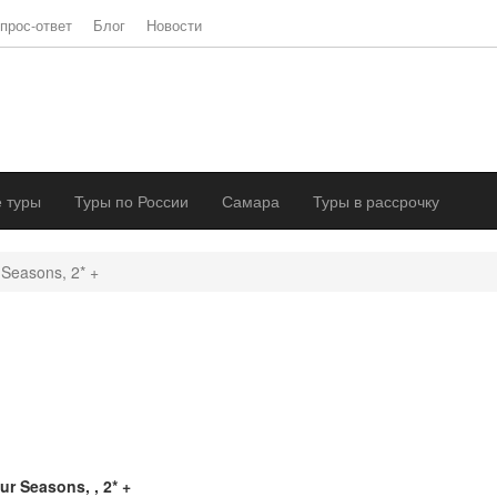
прос-ответ
Блог
Новости
 туры
Туры по России
Самара
Туры в рассрочку
 Seasons, 2* +
ur Seasons, , 2* +