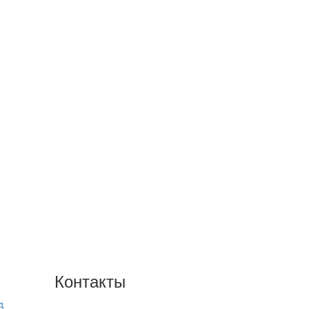
Контакты
д
+7(846) 300-45-00