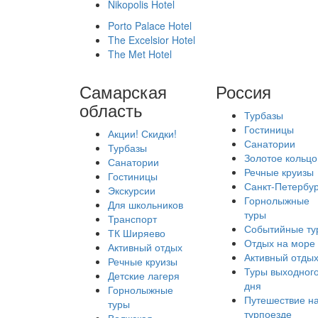
Nikopolis Hotel
Porto Palace Hotel
The Excelsior Hotel
The Met Hotel
Самарская
Россия
область
Турбазы
Гостиницы
Акции! Скидки!
Санатории
Турбазы
Золотое кольцо
Санатории
Речные круизы
Гостиницы
Санкт-Петербур
Экскурсии
Горнолыжные
Для школьников
туры
Транспорт
Событийные ту
ТК Ширяево
Отдых на море
Активный отдых
Активный отды
Речные круизы
Туры выходног
Детские лагеря
дня
Горнолыжные
Путешествие н
туры
турпоезде