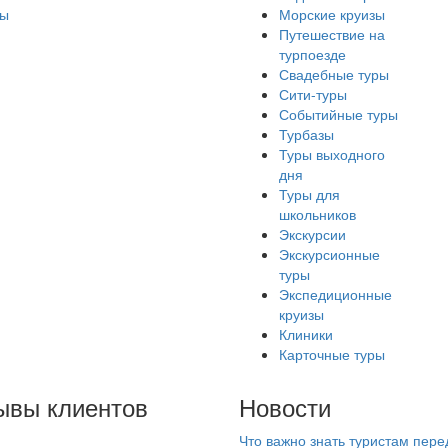
ры
Морские круизы
Путешествие на
турпоезде
Свадебные туры
Сити-туры
Событийные туры
Турбазы
Туры выходного
дня
Туры для
школьников
Экскурсии
Экскурсионные
туры
Экспедиционные
круизы
Клиники
Карточные туры
ывы клиентов
Новости
Что важно знать туристам пере