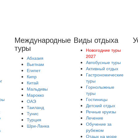
Международные
Виды отдыха
У
туры
Новогодние туры
2027
Абхазия
Автобусные туры
Вьетнам
Активный отдых
Египет
Гастрономические
Кипр
г
туры
Китай
Горнолыжные
Мальдивы
туры
Марокко
ры
Гостиницы
ОАЭ
Детский отдых
Таиланд
х
Речные круизы
Тунис
о
Лечение
Турция
Обучение за
Шри-Ланка
а
рубежом
Отдых на море