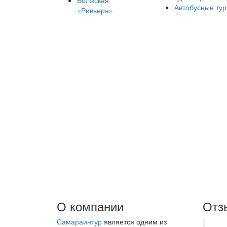
Волжская
Автобусные ту
«Ривьера»
О компании
Отз
Самараинтур
является одним из