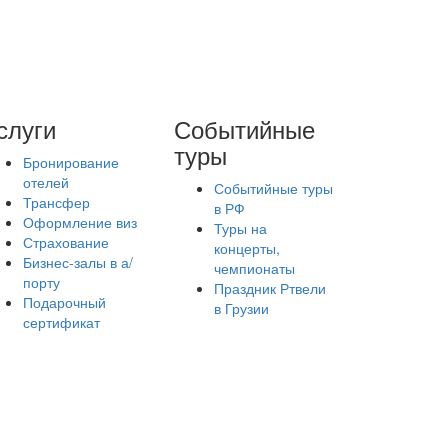
слуги
Событийные
туры
Бронирование
отелей
Событийные туры
Трансфер
в РФ
Оформление виз
Туры на
Страхование
концерты,
Бизнес-залы в а/
чемпионаты
порту
Праздник Ртвели
Подарочный
в Грузии
сертификат