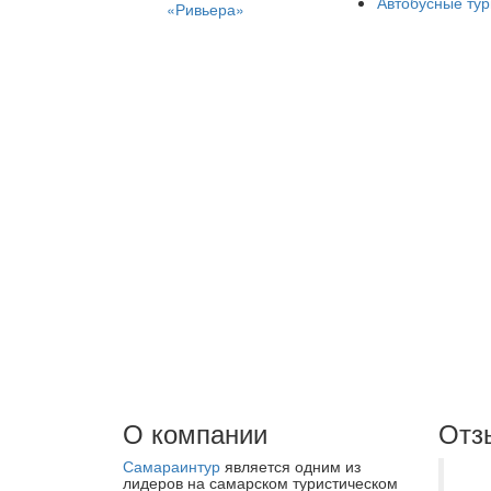
Автобусные ту
«Ривьера»
О компании
Отз
Самараинтур
является одним из
Тр
лидеров на самарском туристическом