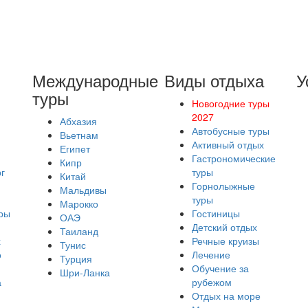
Международные
Виды отдыха
У
туры
Новогодние туры
2027
Абхазия
Автобусные туры
Вьетнам
Активный отдых
Египет
Гастрономические
Кипр
г
туры
Китай
Горнолыжные
Мальдивы
туры
Марокко
ры
Гостиницы
ОАЭ
Детский отдых
Таиланд
х
Речные круизы
Тунис
о
Лечение
Турция
Обучение за
Шри-Ланка
а
рубежом
Отдых на море