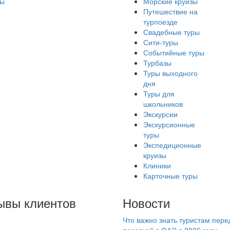
ры
Морские круизы
Путешествие на
турпоезде
Свадебные туры
Сити-туры
Событийные туры
Турбазы
Туры выходного
дня
Туры для
школьников
Экскурсии
Экскурсионные
туры
Экспедиционные
круизы
Клиники
Карточные туры
ывы клиентов
Новости
Что важно знать туристам пере
етий раз летаем с