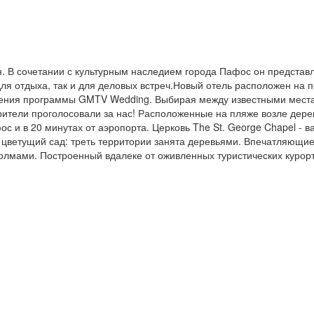
шен. В сочетании с культурным наследием города Пафос он предста
для отдыха, так и для деловых встреч.Новый отель расположен на 
ведения программы GMTV Wedding. Выбирая между известными места
рители проголосовали за нас! Расположенные на пляже возле дерев
с и в 20 минутах от аэропорта. Церковь The St. George Chapel - 
 цветущий сад: треть территории занята деревьями. Впечатляющие
лмами. Построенный вдалеке от оживленных туристических курорт