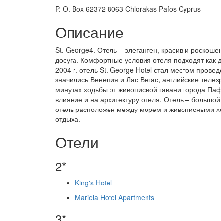
P. O. Box 62372 8063 Chlorakas Pafos Cyprus
Описание
St. George4. Отель – элегантен, красив и роско
досуга. Комфортные условия отеля подходят как 
2004 г. отель St. George Hotel стал местом про
значились Венеция и Лас Вегас, английские телез
минутах ходьбы от живописной гавани города Пафо
влияние и на архитектуру отеля. Отель – большой
отель расположен между морем и живописными хо
отдыха.
Отели
2*
King's Hotel
Mariela Hotel Apartments
3*