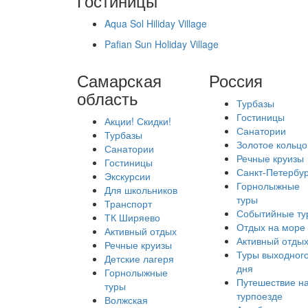
Гостиницы
Aqua Sol Hiliday Village
Pafian Sun Holiday Village
Самарская
Россия
область
Турбазы
Гостиницы
Акции! Скидки!
Санатории
Турбазы
Золотое кольцо
Санатории
Речные круизы
Гостиницы
Санкт-Петербур
Экскурсии
Горнолыжные
Для школьников
туры
Транспорт
Событийные ту
ТК Ширяево
Отдых на море
Активный отдых
Активный отды
Речные круизы
Туры выходног
Детские лагеря
дня
Горнолыжные
Путешествие н
туры
турпоезде
Волжская