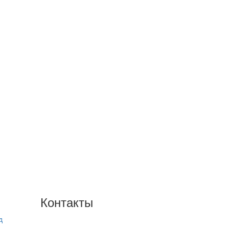
Контакты
д
+7(846) 300-45-00