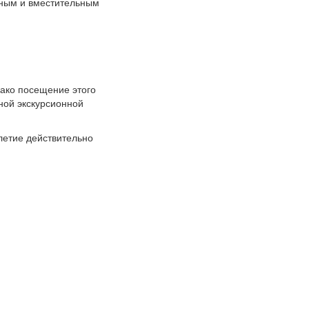
упным и вместительным
нако посещение этого
ной экскурсионной
летие действительно