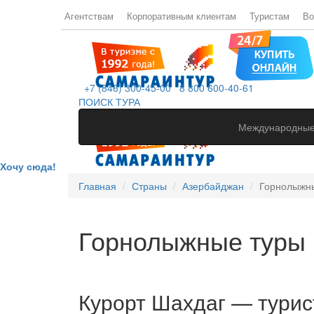
Агентствам
Корпоративным клиентам
Туристам
Во
+7 (846) 300-45-00
8 800 600-40-61
ПОИСК ТУРА
Международные
Хочу сюда!
Главная
Страны
Азербайджан
Горнолыжны
Горнолыжные туры 
Курорт Шахдаг — турис