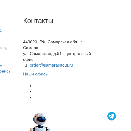
Контакты
д
+7(846) 300-45-00
8 800 600 40 61
443020, РФ, Самарская обл., г.
рию,
Самара,
ул. Самарская, д.51 - центральный
офис
ом
order@samaraintour.ru
 рейсы
Наши офисы