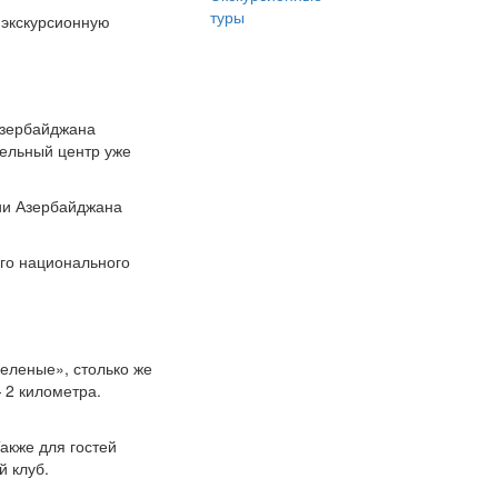
туры
 экскурсионную
Азербайджана
тельный центр уже
рии Азербайджана
ого национального
еленые», столько же
 2 километра.
акже для гостей
й клуб.