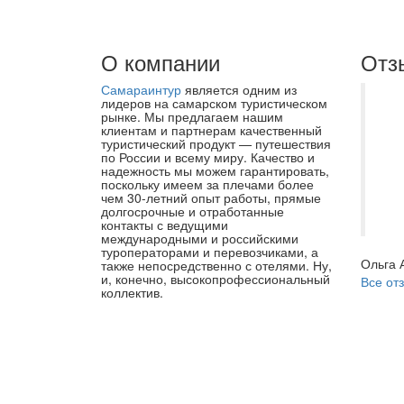
О компании
Отз
Самараинтур
является одним из
Сп
лидеров на самарском туристическом
рынке. Мы предлагаем нашим
Ев
клиентам и партнерам качественный
туристический продукт — путешествия
на
по России и всему миру. Качество и
он
надежность мы можем гарантировать,
поскольку имеем за плечами более
пе
чем 30-летний опыт работы, прямые
долгосрочные и отработанные
об
контакты с ведущими
международными и российскими
туроператорами и перевозчиками, а
Ольга 
также непосредственно с отелями. Ну,
и, конечно, высокопрофессиональный
Все от
коллектив.