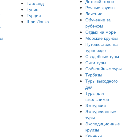
Детский отдых
Таиланд
х
Речные круизы
Тунис
о
Лечение
Турция
Обучение за
Шри-Ланка
а
рубежом
Отдых на море
ры
Морские круизы
Путешествие на
турпоезде
Свадебные туры
Сити-туры
Событийные туры
Турбазы
Туры выходного
дня
Туры для
школьников
Экскурсии
Экскурсионные
туры
Экспедиционные
круизы
Клиники