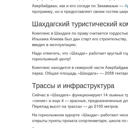
Азербайджан, как и его соседи по Закавказью —
А
программу, но и предоставляет своим гостям шир
Шахдагский туристический ко
Комплекс в Шахдаге по праву считается гордость
Ильхама Алиева был дан старт его строительству
введен в эксплуатацию.
Надо отметить, что «Шахдаг» работает круглый г
горнолыжный центр!
Комплекс находится в северной части Азербайджа
парка. Общая площадь «Шахдага» — 2058 гектаров
Трассы и инфраструктура
Сейчас в «Шахдаге» функционируют 14 лыжных тра
«синие» и еще 4 — красные, предназначенные дл
Перепад высот на трассах — до 2100 метров.
На горнолыжном курорте «Шахдаг» работают неско
открыты пункты проката спортинветаря, школа п