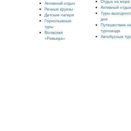
Отдых на море
Активный отдых
Активный отды
Речные круизы
Туры выходног
Детские лагеря
дня
Горнолыжные
Путешествие н
туры
турпоезде
Волжская
Автобусные ту
«Ривьера»