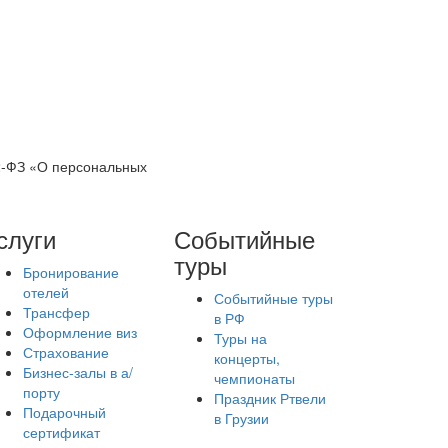
52-ФЗ «О персональных
слуги
Событийные
туры
Бронирование
отелей
Событийные туры
Трансфер
в РФ
Оформление виз
Туры на
Страхование
концерты,
Бизнес-залы в а/
чемпионаты
порту
Праздник Ртвели
Подарочный
в Грузии
сертификат