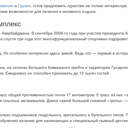
рмения
и
Грузия
, готов предложить туристам не только интересную
окие возможности для лечения и активного отдыха.
мплекс
ю Азербайджана. В сентябре 2009-го года при участии президента 
, а спустя три года этот многофункциональный спортивно-оздорови
од. Но особенно интересно здесь зимой. Ведь это — первый в исто
на, на склонах Большого Кавказского хребта и территории Гусарск
. Ежедневно он способен принимать до 10 тысяч гостей.
сс общей протяженностью почти 17 километров. 5 трасс из них «з
я опытных экстремалов. Длина самой большой снежной «тропы» —
лько подъемников гондольного, кресельного и бугельного типов. Т
о обучению катанию для начинающих и специальный лыжный детски