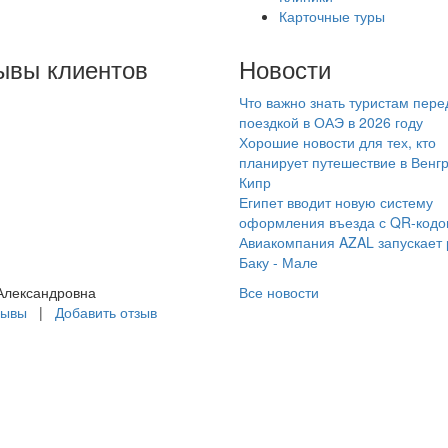
Карточные туры
ывы клиентов
Новости
Что важно знать туристам пере
асибо менеджеру
поездкой в ОАЭ в 2026 году
гении за организацию
Хорошие новости для тех, кто
шего отдыха, который
планирует путешествие в Венг
Кипр
а организовала не в
Египет вводит новую систему
рвый раз. Будем
оформления въезда с QR-код
ращаться еще!!!
Авиакомпания AZAL запускает
Баку - Мале
Александровна
Все новости
зывы
|
Добавить отзыв