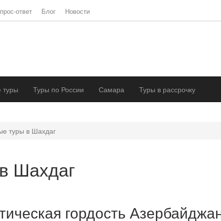
прос-ответ
Блог
Новости
 туры
Туры по России
Самара
Туры в рассрочку
е туры в Шахдаг
в Шахдаг
тическая гордость Азербайджа