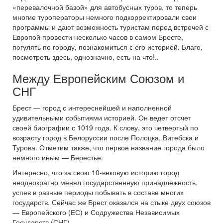
«перевалочной базой» для автобусных туров, то теперь
многие туроператоры немного подкорректировали свои
программы и дают возможность туристам перед встречей с
Европой провести несколько часов в самом Бресте,
погулять по городу, познакомиться с его историей. Благо,
посмотреть здесь, однозначно, есть на что!..
Между Европейским Союзом и
СНГ
Брест — город с интереснейшей и наполненной
удивительными событиями историей. Он ведет отсчет
своей биографии с 1019 года. К слову, это четвертый по
возрасту город в Белоруссии после Полоцка, Витебска и
Турова. Отметим также, что первое название города было
немного иным — Берестье.
Интересно, что за свою 10-вековую историю город
неоднократно менял государственную принадлежность,
успев в разные периоды побывать в составе многих
государств. Сейчас же Брест оказался на стыке двух союзов
— Европейского (ЕС) и Содружества Независимых
Государств (СНГ).