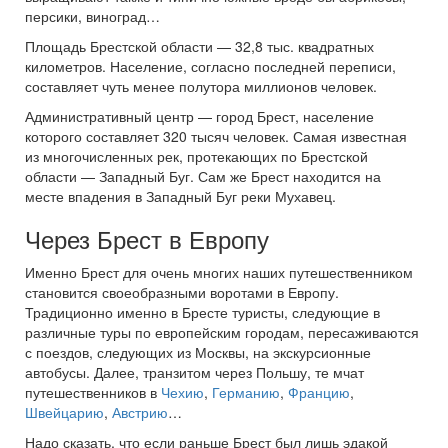
персики, виноград…
Площадь Брестской области — 32,8 тыс. квадратных
километров. Население, согласно последней переписи,
составляет чуть менее полутора миллионов человек.
Административный центр — город Брест, население
которого составляет 320 тысяч человек. Самая известная
из многочисленных рек, протекающих по Брестской
области — Западный Буг. Сам же Брест находится на
месте впадения в Западный Буг реки Мухавец.
Через Брест в Европу
Именно Брест для очень многих наших путешественником
становится своеобразными воротами в Европу.
Традиционно именно в Бресте туристы, следующие в
различные туры по европейским городам, пересаживаются
с поездов, следующих из Москвы, на экскурсионные
автобусы. Далее, транзитом через Польшу, те мчат
путешественников в
Чехию
,
Германию
,
Францию
,
Швейцарию
,
Австрию
…
Надо сказать, что если раньше Брест был лишь эдакой