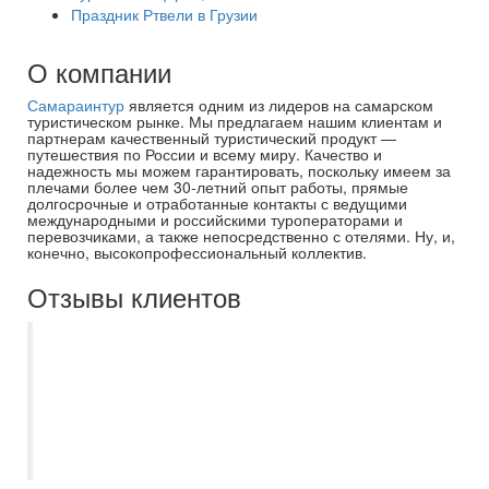
Праздник Ртвели в Грузии
О компании
Самараинтур
является одним из лидеров на самарском
туристическом рынке. Мы предлагаем нашим клиентам и
партнерам качественный туристический продукт —
путешествия по России и всему миру. Качество и
надежность мы можем гарантировать, поскольку имеем за
плечами более чем 30-летний опыт работы, прямые
долгосрочные и отработанные контакты с ведущими
международными и российскими туроператорами и
перевозчиками, а также непосредственно с отелями. Ну, и,
конечно, высокопрофессиональный коллектив.
Отзывы клиентов
Отличная компания и организация
отдыха в целом. Несколько моих туров
подбирала и сопровождала Дробова
Ирина - прекрасный специалист.
Рекомендую.