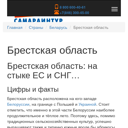
8 800 600-40-61
Показа
+7(846) 300-45-00
скрыть
меню
Главная
Страны
Беларусь
Брестская область
Брестская область
Брестская область: на
стыке ЕС и СНГ…
Цифры и факты
Брестская область расположена на юго-западе
Белоруссии
, на границе с Польшей и
Украиной
. Стоит
отметить, что именно в этой части Белоруссии наиболее
продолжительное и тёплое лето. Поэтому здесь, помимо
традиционных сельскохозяйственных культур, успешно
выращивают также и типично южные вроде бы абрикосы,