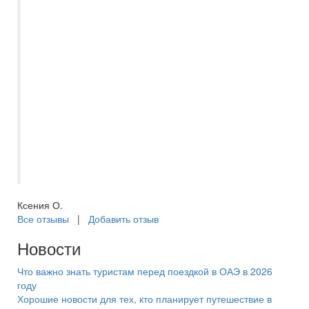
предупредили и скоординировали наши
дальнейшие действия. При том, что от
гида мы эту же информацию узнали
через 6 часов, и если бы не наш
турагент, мы бы сидели в подвешенном
состоянии, а не отдыхали дальше с
удовольствием. Огромное спасибо за
потрясающе подобранный отель,
надежность и внимательность, туры
покупаем только через вас. ??
Ксения О.
Все отзывы
|
Добавить отзыв
Новости
Что важно знать туристам перед поездкой в ОАЭ в 2026
году
Хорошие новости для тех, кто планирует путешествие в