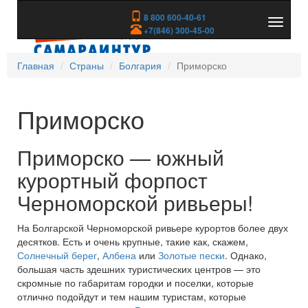
8 800 600-40-61
Показа
+7(846) 300-45-00
скрыть
меню
Главная
Страны
Болгария
Приморско
Приморско
Приморско — южный
курортный форпост
Черноморской ривьеры!
На Болгарской Черноморской ривьере курортов более двух
десятков. Есть и очень крупные, такие как, скажем,
Солнечный берег
,
Албена
или
Золотые пески
. Однако,
большая часть здешних туристических центров — это
скромные по габаритам городки и поселки, которые
отлично подойдут и тем нашим туристам, которые