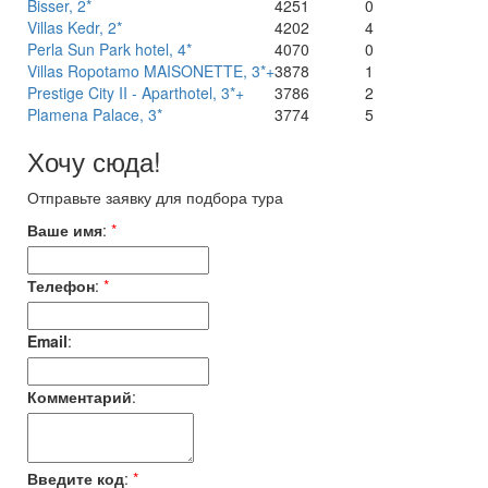
Bisser, 2*
4251
0
Villas Kedr, 2*
4202
4
Perla Sun Park hotel, 4*
4070
0
Villas Ropotamo MAISONETTE, 3*+
3878
1
Prestige City II - Aparthotel, 3*+
3786
2
Plamena Palace, 3*
3774
5
Хочу сюда!
Отправьте заявку для подбора тура
Ваше имя
:
*
Телефон
:
*
Email
:
Комментарий
:
Введите код
:
*