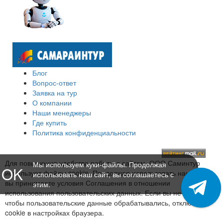
Блог
Вопрос-ответ
Заявка на тур
О компании
Наши менеджеры
Где купить
Политика конфиденциальности
Для повышения удобства работы с сайтом, ООО Саминтур
Мы используем куки-файлы. Продолжая
OK
использует файлы cookie. Продолжая использовать наш сайт,
использовать наш сайт, вы соглашаетесь с
вы принимаете условия Соглашения в отношении
этим.
использования пользовательских данных. Если вы не хотите,
чтобы пользовательские данные обрабатывались, отключите
cookie в настройках браузера.