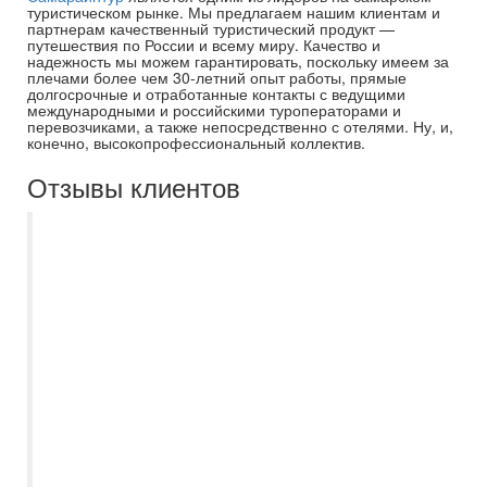
туристическом рынке. Мы предлагаем нашим клиентам и
партнерам качественный туристический продукт —
путешествия по России и всему миру. Качество и
надежность мы можем гарантировать, поскольку имеем за
плечами более чем 30-летний опыт работы, прямые
долгосрочные и отработанные контакты с ведущими
международными и российскими туроператорами и
перевозчиками, а также непосредственно с отелями. Ну, и,
конечно, высокопрофессиональный коллектив.
Отзывы клиентов
Хочу выразить искреннюю благодарность
за прекрасно спланированную поездку
турагентству «Самараинтур», в
особенности менеджеру Виктории. Она
помогла определиться с отелем,
отвечала на все волнующие вопросы. А
что самое главное — всегда была на
связи. В отдельности хочу отметить, что
при выезде из отеля была задержка
рейса на сутки, и нас о ней сразу