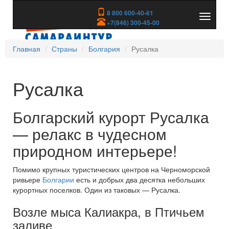
8 800 600-40-61
Показа
+7(846) 300-45-00
скрыть
меню
Главная
Страны
Болгария
Русалка
Русалка
Болгарский курорт Русалка
— релакс в чудесном
природном интерьере!
Помимо крупных туристических центров на Черноморской
ривьере
Болгарии
есть и добрых два десятка небольших
курортных поселков. Один из таковых — Русалка.
Возле мыса Калиакра, в Птичьем
заливе