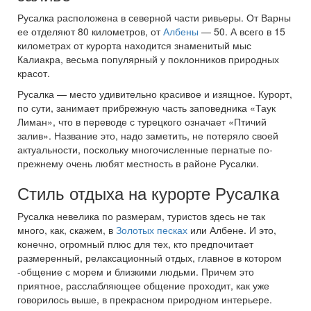
Русалка расположена в северной части ривьеры. От Варны
ее отделяют 80 километров, от
Албены
— 50. А всего в 15
километрах от курорта находится знаменитый мыс
Калиакра, весьма популярный у поклонников природных
красот.
Русалка — место удивительно красивое и изящное. Курорт,
по сути, занимает прибрежную часть заповедника «Таук
Лиман», что в переводе с турецкого означает «Птичий
залив». Название это, надо заметить, не потеряло своей
актуальности, поскольку многочисленные пернатые по-
прежнему очень любят местность в районе Русалки.
Стиль отдыха на курорте Русалка
Русалка невелика по размерам, туристов здесь не так
много, как, скажем, в
Золотых песках
или Албене. И это,
конечно, огромный плюс для тех, кто предпочитает
размеренный, релаксационный отдых, главное в котором
-общение с морем и близкими людьми. Причем это
приятное, расслабляющее общение проходит, как уже
говорилось выше, в прекрасном природном интерьере.