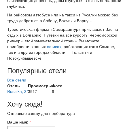
близлежащих деревень, дабы окунуться в жизнь болгарской
глубинки.
На рейсовом автобусе или на такси из Русалки можно без
труда добраться в Албену, Балчик и Варну…
Туристическая фирма «Самараинтур» приглашает Вас на
отдых в Болгарию. Путевки на все курорты Черноморской
ривьеры этой замечательной страны Вы можете
приобрести в наших
офисах
, работающих как в Самаре,
так и в других городах области — Тольятти и
Новокуйбышевске.
Популярные отели
Все отели
Отель
Просмотры
Фото
Rusalka, 3*
3917
6
Хочу сюда!
Отправьте заявку для подбора тура
Ваше имя
:
*