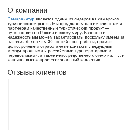
О компании
Самараинтур
является одним из лидеров на самарском
туристическом рынке. Мы предлагаем нашим клиентам и
партнерам качественный туристический продукт —
путешествия по России и всему миру. Качество и
надежность мы можем гарантировать, поскольку имеем за
плечами более чем 30-летний опыт работы, прямые
долгосрочные и отработанные контакты с ведущими
международными и российскими туроператорами и
перевозчиками, а также непосредственно с отелями. Ну, и,
конечно, высокопрофессиональный коллектив.
Отзывы клиентов
Отличная организация тура. Интересные
экскурсии, экскурсоводы-высокий
профессиональный уровень. Красивый
город, красивые приветливые люди. В
этот город хочется приехать ещё не один
раз!!!))