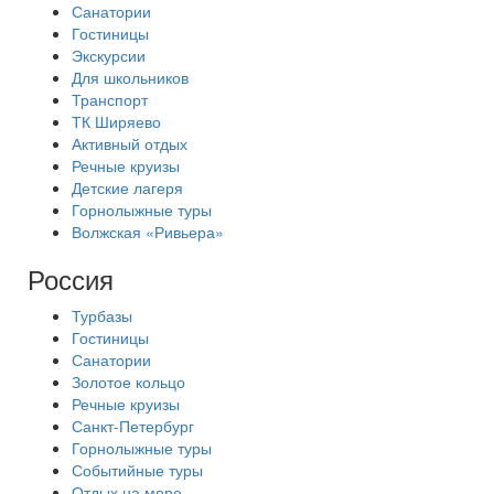
Санатории
Гостиницы
Экскурсии
Для школьников
Транспорт
ТК Ширяево
Активный отдых
Речные круизы
Детские лагеря
Горнолыжные туры
Волжская «Ривьера»
Россия
Турбазы
Гостиницы
Санатории
Золотое кольцо
Речные круизы
Санкт-Петербург
Горнолыжные туры
Событийные туры
Отдых на море