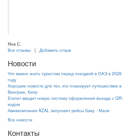
очень вкусные. Мы остались в восторге
от нашего семейного отдыха. Еще раз
большое спасибо! В следующий раз
только к Кристине))
Яна С.
Все отзывы
|
Добавить отзыв
Новости
Что важно знать туристам перед поездкой в ОАЭ в 2026
году
Хорошие новости для тех, кто планирует путешествие в
Венгрию, Кипр
Египет вводит новую систему оформления въезда с QR-
кодом
Авиакомпания AZAL запускает рейсы Баку - Мале
Все новости
Контакты