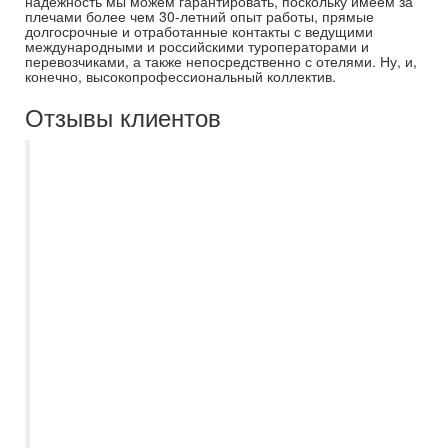
надежность мы можем гарантировать, поскольку имеем за
плечами более чем 30-летний опыт работы, прямые
долгосрочные и отработанные контакты с ведущими
международными и российскими туроператорами и
перевозчиками, а также непосредственно с отелями. Ну, и,
конечно, высокопрофессиональный коллектив.
Отзывы клиентов
Ездили первый раз по путевке и не
ошиблись, что обратились именно в
Самараинтур. Огромное спасибо
менеджеру Кристине! Она всегда была
на связи, подобрала нам супер отель 5*
"Ja Ocean View" в Дубае по отличной
цене, подсказала когда лучше вылетать,
отвечала на все-все вопросы. Отель
шикарный, сервис на высшем уровне,
есть русскоговорящий персонал, бассейн
с теплой водичкой, питание в ресторанах
или шведский стол, порции огромные и