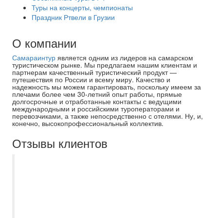
Туры на концерты, чемпионаты
Праздник Ртвели в Грузии
О компании
Самараинтур
является одним из лидеров на самарском
туристическом рынке. Мы предлагаем нашим клиентам и
партнерам качественный туристический продукт —
путешествия по России и всему миру. Качество и
надежность мы можем гарантировать, поскольку имеем за
плечами более чем 30-летний опыт работы, прямые
долгосрочные и отработанные контакты с ведущими
международными и российскими туроператорами и
перевозчиками, а также непосредственно с отелями. Ну, и,
конечно, высокопрофессиональный коллектив.
Отзывы клиентов
Желание сказать огромное спасибо
компании «Самараинтур» за крутой
круиз! Всё было просто супер:
интересный маршрут, уютное судно и
классные гиды. Особенно крутая