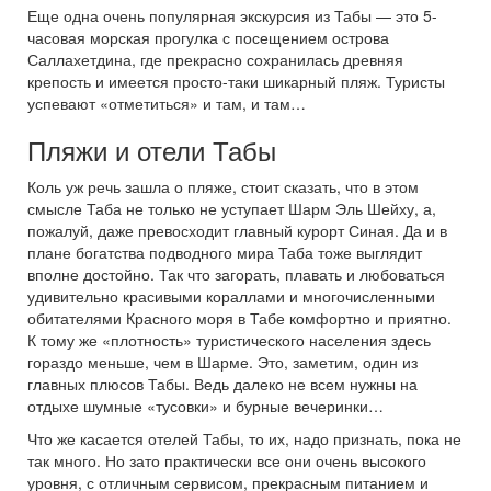
Еще одна очень популярная экскурсия из Табы — это 5-
часовая морская прогулка с посещением острова
Саллахетдина, где прекрасно сохранилась древняя
крепость и имеется просто-таки шикарный пляж. Туристы
успевают «отметиться» и там, и там…
Пляжи и отели Табы
Коль уж речь зашла о пляже, стоит сказать, что в этом
смысле Таба не только не уступает Шарм Эль Шейху, а,
пожалуй, даже превосходит главный курорт Синая. Да и в
плане богатства подводного мира Таба тоже выглядит
вполне достойно. Так что загорать, плавать и любоваться
удивительно красивыми кораллами и многочисленными
обитателями Красного моря в Табе комфортно и приятно.
К тому же «плотность» туристического населения здесь
гораздо меньше, чем в Шарме. Это, заметим, один из
главных плюсов Табы. Ведь далеко не всем нужны на
отдыхе шумные «тусовки» и бурные вечеринки…
Что же касается отелей Табы, то их, надо признать, пока не
так много. Но зато практически все они очень высокого
уровня, с отличным сервисом, прекрасным питанием и