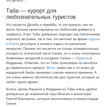
это делать…
Таба — курорт для
любознательных туристов
Что касается Дахаба и Нувейбы, то эти курорты, как ни
крути, больше ориентированы на любителей дайвинга и
серфинга. А вот Таба прекрасно подходит как поклонникам
морского экстрима, так и тем, кто мечтает во время
отдыха
в Египте
регулярно и активно ездить на различные
экскурсии. Причем это касается не только познавательных
поездок по египетской части Синая, но и очень популярных
безвизовых экскурсий в соседние страны —
Израиль
и
Иорданию. Отметим, что из Табы трансферы на автобусе
до израильского курорта
Эйлат
, равно как и по морю до
иорданской Акабы занимают совсем немного времени. А
это очень важное обстоятельство для туристов, которые не
любят терять время.
Кстати, кроме Израиля и Иордании из Табы очень удобно
добираться до знаменитой горы Моисея и монастыря
Святой Екатерины, которые расположены в самом сердце
Синая.