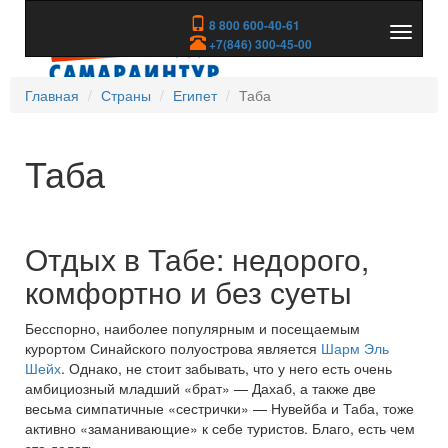
8 800 600-40-61
Показа
+7(846) 300-45-00
скрыть
меню
Главная
Страны
Египет
Таба
Таба
Отдых в Табе: недорого,
комфортно и без суеты
Бесспорно, наиболее популярным и посещаемым
курортом Синайского полуострова является
Шарм Эль
Шейх
. Однако, не стоит забывать, что у него есть очень
амбициозный младший «брат» — Дахаб, а также две
весьма симпатичные «сестрички» — Нувейба и Таба, тоже
активно «заманивающие» к себе туристов. Благо, есть чем