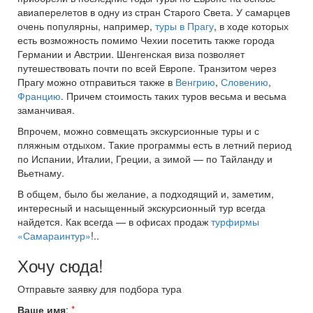
авиаперелетов в одну из стран Старого Света. У самарцев
очень популярны, например,
туры в Прагу
, в ходе которых
есть возможность помимо Чехии посетить также города
Германии и Австрии. Шенгенская виза позволяет
путешествовать почти по всей Европе. Транзитом через
Прагу можно отправиться также в
Венгрию
,
Словению
,
Францию
. Причем стоимость таких туров весьма и весьма
заманчивая.
Впрочем, можно совмещать экскурсионные туры и с
пляжным отдыхом. Такие программы есть в летний период
по Испании, Италии, Греции, а зимой — по Тайланду и
Вьетнаму.
В общем, было бы желание, а подходящий и, заметим,
интересный и насыщенный экскурсионный тур всегда
найдется. Как всегда — в офисах продаж
турфирмы
«Самараинтур»
!..
Хочу сюда!
Отправьте заявку для подбора тура
Ваше имя
:
*