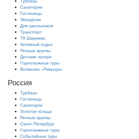
Турбазы
Санатории
Гостиницы
Экскурсии
Для школьников
Транспорт
ТК Ширяево
Активный отдых
Речные круизы
Детские лагеря
Горнолыжные туры
Волжская «Ривьера»
Россия
Турбазы
Гостиницы
Санатории
Золотое кольцо
Речные круизы
Санкт-Петербург
Горнолыжные туры
Событийные туры