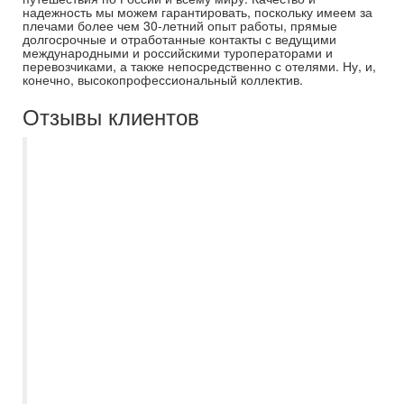
надежность мы можем гарантировать, поскольку имеем за
плечами более чем 30-летний опыт работы, прямые
долгосрочные и отработанные контакты с ведущими
международными и российскими туроператорами и
перевозчиками, а также непосредственно с отелями. Ну, и,
конечно, высокопрофессиональный коллектив.
Отзывы клиентов
Ездили первый раз по путевке и не
ошиблись, что обратились именно в
Самараинтур. Огромное спасибо
менеджеру Кристине! Она всегда была
на связи, подобрала нам супер отель 5*
"Ja Ocean View" в Дубае по отличной
цене, подсказала когда лучше вылетать,
отвечала на все-все вопросы. Отель
шикарный, сервис на высшем уровне,
есть русскоговорящий персонал, бассейн
с теплой водичкой, питание в ресторанах