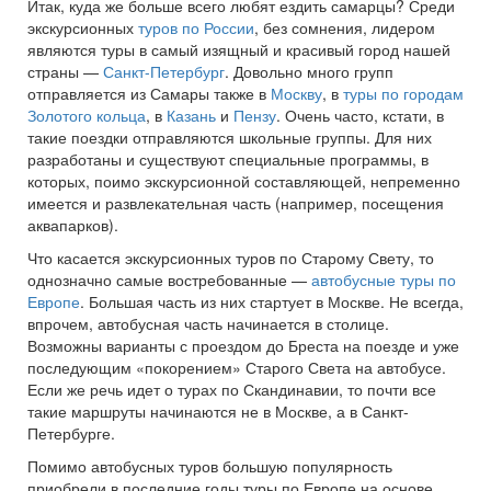
Итак, куда же больше всего любят ездить самарцы? Среди
экскурсионных
туров по России
, без сомнения, лидером
являются туры в самый изящный и красивый город нашей
страны —
Санкт-Петербург
. Довольно много групп
отправляется из Самары также в
Москву
, в
туры по городам
Золотого кольца
, в
Казань
и
Пензу
. Очень часто, кстати, в
такие поездки отправляются школьные группы. Для них
разработаны и существуют специальные программы, в
которых, поимо экскурсионной составляющей, непременно
имеется и развлекательная часть (например, посещения
аквапарков).
Что касается экскурсионных туров по Старому Свету, то
однозначно самые востребованные —
автобусные туры по
Европе
. Большая часть из них стартует в Москве. Не всегда,
впрочем, автобусная часть начинается в столице.
Возможны варианты с проездом до Бреста на поезде и уже
последующим «покорением» Старого Света на автобусе.
Если же речь идет о турах по Скандинавии, то почти все
такие маршруты начинаются не в Москве, а в Санкт-
Петербурге.
Помимо автобусных туров большую популярность
приобрели в последние годы туры по Европе на основе