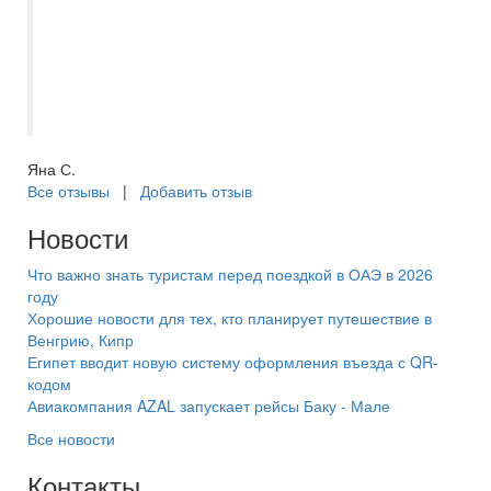
или шведский стол, порции огромные и
очень вкусные. Мы остались в восторге
от нашего семейного отдыха. Еще раз
большое спасибо! В следующий раз
только к Кристине))
Яна С.
Все отзывы
|
Добавить отзыв
Новости
Что важно знать туристам перед поездкой в ОАЭ в 2026
году
Хорошие новости для тех, кто планирует путешествие в
Венгрию, Кипр
Египет вводит новую систему оформления въезда с QR-
кодом
Авиакомпания AZAL запускает рейсы Баку - Мале
Все новости
Контакты