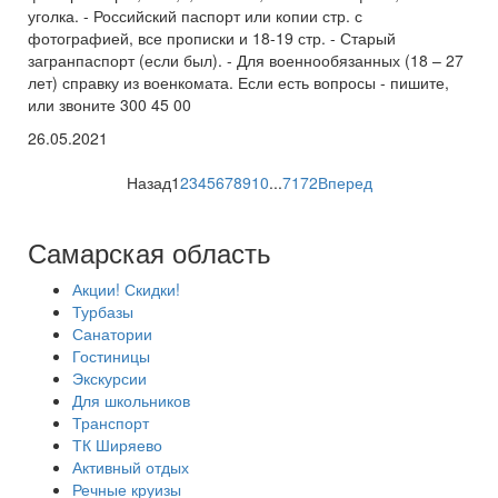
уголка. - Российский паспорт или копии стр. с
фотографией, все прописки и 18-19 стр. - Старый
загранпаспорт (если был). - Для военнообязанных (18 – 27
лет) справку из военкомата. Если есть вопросы - пишите,
или звоните 300 45 00
26.05.2021
Назад
1
2
3
4
5
6
7
8
9
10
...
71
72
Вперед
Самарская область
Акции! Скидки!
Турбазы
Санатории
Гостиницы
Экскурсии
Для школьников
Транспорт
ТК Ширяево
Активный отдых
Речные круизы