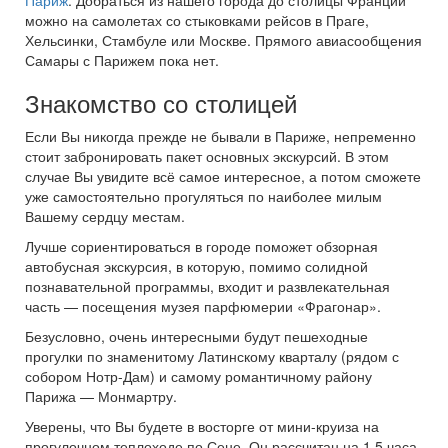
Париж
. Добраться из нашего города до столицы Франции
можно на самолетах со стыковками рейсов в Праге,
Хельсинки, Стамбуле или Москве. Прямого авиасообщения
Самары с Парижем пока нет.
Знакомство со столицей
Если Вы никогда прежде не бывали в Париже, непременно
стоит забронировать пакет основных экскурсий. В этом
случае Вы увидите всё самое интересное, а потом сможете
уже самостоятельно прогуляться по наиболее милым
Вашему сердцу местам.
Лучше сориентироваться в городе поможет обзорная
автобусная экскурсия, в которую, помимо солидной
познавательной программы, входит и развлекательная
часть — посещения музея парфюмерии «Фрагонар».
Безусловно, очень интересными будут пешеходные
прогулки по знаменитому Латинскому кварталу (рядом с
собором Нотр-Дам) и самому романтичному району
Парижа — Монмартру.
Уверены, что Вы будете в восторге от мини-круиза на
прогулочном теплоходе по Сене. Он рассчитан на 1,5 часа