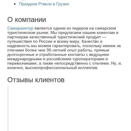
Праздник Ртвели в Грузии
О компании
Самараинтур
является одним из лидеров на самарском
туристическом рынке. Мы предлагаем нашим клиентам и
партнерам качественный туристический продукт —
путешествия по России и всему миру. Качество и
надежность мы можем гарантировать, поскольку имеем за
плечами более чем 30-летний опыт работы, прямые
долгосрочные и отработанные контакты с ведущими
международными и российскими туроператорами и
перевозчиками, а также непосредственно с отелями. Ну, и,
конечно, высокопрофессиональный коллектив.
Отзывы клиентов
Были с двумя группами (младшей и
старшей) на квесте в Самарском
Государственном Медицинском
Университете 21 марта 2026 - насыщенно
и интересно. Младшая группа через 1
час 10 мин уже выдохлась. Старшая