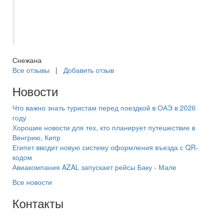
была готова идти на третью станцию, так
душевно пошло. Благодарим за
организацию экскурсии!
Снежана
Все отзывы
|
Добавить отзыв
Новости
Что важно знать туристам перед поездкой в ОАЭ в 2026
году
Хорошие новости для тех, кто планирует путешествие в
Венгрию, Кипр
Египет вводит новую систему оформления въезда с QR-
кодом
Авиакомпания AZAL запускает рейсы Баку - Мале
Все новости
Контакты
+7(846) 300-45-00