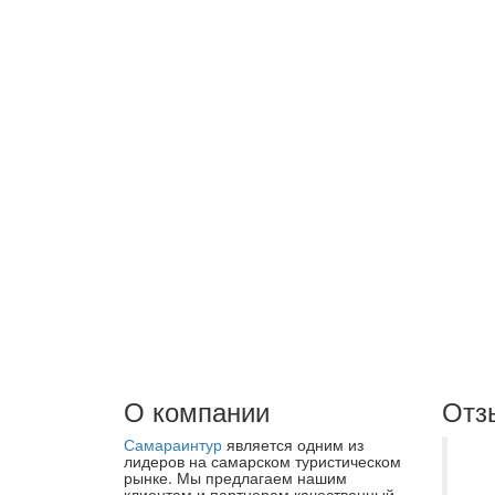
О компании
Отз
Самараинтур
является одним из
Хо
лидеров на самарском туристическом
рынке. Мы предлагаем нашим
бл
клиентам и партнерам качественный