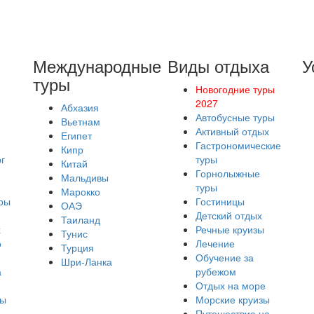
Международные
Виды отдыха
У
туры
Новогодние туры
2027
Абхазия
Автобусные туры
Вьетнам
Активный отдых
Египет
Гастрономические
Кипр
г
туры
Китай
Горнолыжные
Мальдивы
туры
Марокко
ры
Гостиницы
ОАЭ
Детский отдых
Таиланд
х
Речные круизы
Тунис
о
Лечение
Турция
Обучение за
Шри-Ланка
а
рубежом
Отдых на море
ры
Морские круизы
Путешествие на