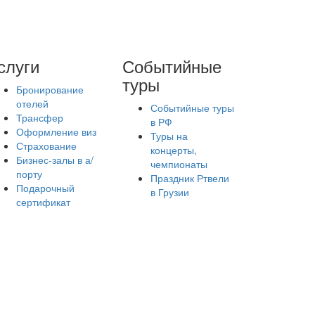
слуги
Событийные
туры
Бронирование
отелей
Событийные туры
Трансфер
в РФ
Оформление виз
Туры на
Страхование
концерты,
Бизнес-залы в а/
чемпионаты
порту
Праздник Ртвели
Подарочный
в Грузии
сертификат