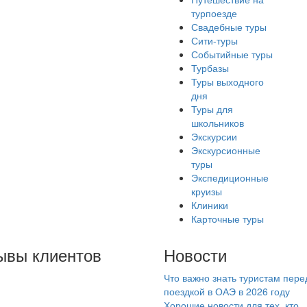
турпоезде
Свадебные туры
Сити-туры
Событийные туры
Турбазы
Туры выходного
дня
Туры для
школьников
Экскурсии
Экскурсионные
туры
Экспедиционные
круизы
Клиники
Карточные туры
ывы клиентов
Новости
Что важно знать туристам пере
чу выразить огромную
поездкой в ОАЭ в 2026 году
агодарность самому
Хорошие новости для тех, кто