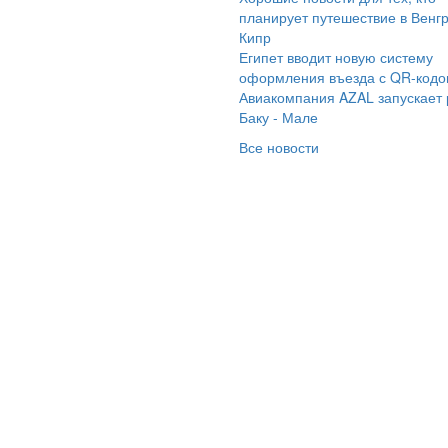
чшему менеджеру
планирует путешествие в Венг
Кипр
атерине
Египет вводит новую систему
лубояриновой , город
оформления въезда с QR-код
вокуйбышевск,за
Авиакомпания AZAL запускает
екрасную
Баку - Мале
ганизацию моего
Все новости
дыха Египет,
рмаль-шейх, отель
 travel dreams
cation . Она
йствительно
офессионал своего
ла. Рекомендую
атерину, как
стоящего, чёткого
неджера "
мараинтур ". С
ажением постоянный