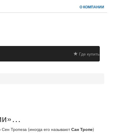
О КОМПАНИИ
Где купить
ями»…
 Сен Тропеза (иногда его называют
Сан Тропе
)