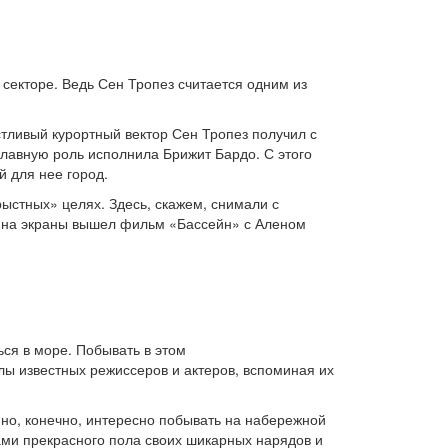
секторе. Ведь Сен Тропез считается одним из
тливый курортный вектор Сен Тропез получил с
главную роль исполнила Брижит Бардо. С этого
й для нее город.
ыстных» целях. Здесь, скажем, снимали с
 на экраны вышел фильм «Бассейн» с Аленом
ься в море. Побывать в этом
лы известных режиссеров и актеров, вспоминая их
но, конечно, интересно побывать на набережной
ами прекрасного пола своих шикарных нарядов и