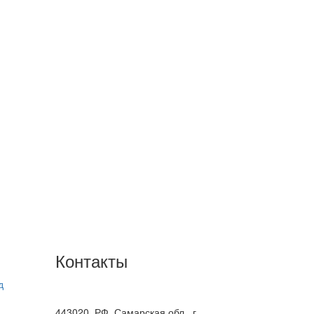
Контакты
д
+7(846) 300-45-00
8 800 600 40 61
443020, РФ, Самарская обл., г.