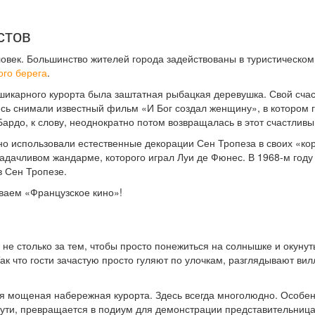
стов
овек. Большинство жителей города задействованы в туристическом 
ого берега
.
икарного курорта была заштатная рыбацкая деревушка. Свой счас
десь снимали известный фильм «И Бог создал женщину», в котором 
Бардо, к слову, неоднократно потом возвращалась в этот счастливы
 использовали естественные декорации Сен Тропеза в своих «кор
ачливом жандарме, которого играл Луи де Фюнес. В 1968-м году
в Сен Тропезе.
ваем «Французское кино»!
 не столько за тем, чтобы просто понежиться на солнышке и окунут
к что гости зачастую просто гуляют по улочкам, разглядывают вил
ая мощеная набережная курорта. Здесь всегда многолюдно. Особен
сути, превращается в подиум для демонстрации представительниц