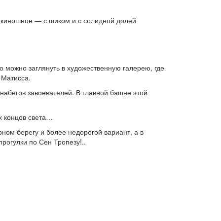
го киношное — с шиком и с солидной долей
о можно заглянуть в художественную галерею, где
 Матисса.
набегов завоевателей. В главной башне этой
х концов света…
рном берегу и более недорогой вариант, а в
рогулки по Сен Тропезу!..