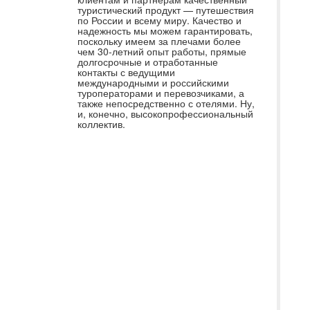
туристический продукт — путешествия
лу
по России и всему миру. Качество и
Ек
надежность мы можем гарантировать,
поскольку имеем за плечами более
По
чем 30-летний опыт работы, прямые
долгосрочные и отработанные
Но
контакты с ведущими
пр
международными и российскими
туроператорами и перевозчиками, а
ор
также непосредственно с отелями. Ну,
и, конечно, высокопрофессиональный
от
коллектив.
Ша
WB
va
де
пр
де
Ек
на
ме
Са
ув