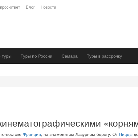
прос-ответ
Блог
Новости
 туры
Туры по России
Самара
Туры в рассрочку
с кинематографическими «корн
го-востоке
Франции
, на знаменитом Лазурном берегу. От
Ниццы
до