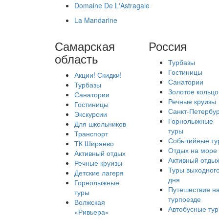
Domaine De L'Astragale
La Mandarine
Самарская
Россия
область
Турбазы
Гостиницы
Акции! Скидки!
Санатории
Турбазы
Золотое кольцо
Санатории
Речные круизы
Гостиницы
Санкт-Петербур
Экскурсии
Горнолыжные
Для школьников
туры
Транспорт
Событийные ту
ТК Ширяево
Отдых на море
Активный отдых
Активный отды
Речные круизы
Туры выходног
Детские лагеря
дня
Горнолыжные
Путешествие н
туры
турпоезде
Волжская
Автобусные ту
«Ривьера»