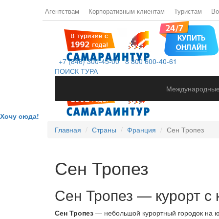
Агентствам
Корпоративным клиентам
Туристам
Во
+7 (846) 300-45-00
8 800 600-40-61
ПОИСК ТУРА
Международные
Хочу сюда!
Главная
Страны
Франция
Сен Тропез
Сен Тропез
Сен Тропез — курорт 
Сен Тропез
— небольшой курортный городок на ю