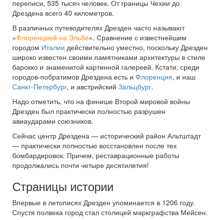
переписи, 535 тысяч человек. От границы Чехии до
Дрездена всего 40 километров.
В различных путеводителях Дрезден часто называют
«
Флоренцией на Эльбе
». Сравнение с известнейшим
городом
Италии
действительно уместно, поскольку Дрезден
широко известен своими памятниками архитектуры в стиле
барокко и знаменитой картинной галереей. Кстати, среди
городов-побратимов Дрездена есть и
Флоренция
, и наш
Санкт-Петербург
, и австрийский
Зальцбург
.
Надо отметить, что на финише Второй мировой войны
Дрезден был практически полностью разрушен
авиаударами союзников.
Сейчас центр Дрездена — исторический район Альтштадт
— практически полностью восстановлен после тех
бомбардировок. Причем, реставрационные работы
продолжались почти четыре десятилетия!
Страницы истории
Впервые в летописях Дрезден упоминается в 1206 году.
Спустя полвека город стал столицей маркграфства Мейсен.