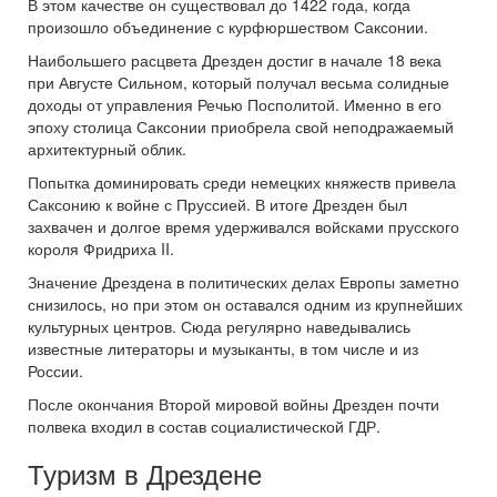
В этом качестве он существовал до 1422 года, когда
произошло объединение с курфюршеством Саксонии.
Наибольшего расцвета Дрезден достиг в начале 18 века
при Августе Сильном, который получал весьма солидные
доходы от управления Речью Посполитой. Именно в его
эпоху столица Саксонии приобрела свой неподражаемый
архитектурный облик.
Попытка доминировать среди немецких княжеств привела
Саксонию к войне с Пруссией. В итоге Дрезден был
захвачен и долгое время удерживался войсками прусского
короля Фридриха II.
Значение Дрездена в политических делах Европы заметно
снизилось, но при этом он оставался одним из крупнейших
культурных центров. Сюда регулярно наведывались
известные литераторы и музыканты, в том числе и из
России.
После окончания Второй мировой войны Дрезден почти
полвека входил в состав социалистической ГДР.
Туризм в Дрездене