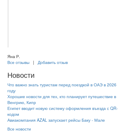
пожелания, не настаивает на своем
выборе если вы идете уже с чем то
подобранным. Всегда на связи.
Подобрала очередной тур попав в самое
сердце, отдых на красном море оказался
великолепным!
Яна Р.
Все отзывы
|
Добавить отзыв
Новости
Что важно знать туристам перед поездкой в ОАЭ в 2026
году
Хорошие новости для тех, кто планирует путешествие в
Венгрию, Кипр
Египет вводит новую систему оформления въезда с QR-
кодом
Авиакомпания AZAL запускает рейсы Баку - Мале
Все новости