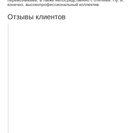
конечно, высокопрофессиональный коллектив.
Отзывы клиентов
В былые годы пользовался услугами
Самараинтур регулярно. Хотя приезжал к
ним в офис уже с подобраным туром.
Прошли годы, ситуация изменилась.
Теперь заказываю тур через интернет, на
сайте Самараинтур. Привлекает прежде
всего цена. Выбрав тур, остаётся только
правильно вбить данные паспорта. В
январе 2025 года отдыхали парой в ОАЭ.
Всё было организовано и чётко.
Встретили, трансфер в отель и по
окончании отвезли в аэропорт.
Менеджер Самараинтур был постоянно
на связи. Услугой турагенства доволен.