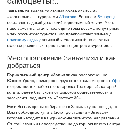
самоцветы!..
Завьялиха
вместе со своими более опытными
«коллегами» — курортами
Абзаково
, Банное и
Белорецк
—
составляет эдакий уральский горнолыжный «пул». А он,
надо заметить, стал в последние годы весьма популярным
у тех российских туристов, что предпочитают зимнему
пляжному отдыху
активный и спортивный на снежных
склонах различных горнолыжных центров и курортов…
Местоположение Завьялихи и как
добраться
Горнолыжный центр «Завьялиха»
расположен на
Южном Урале, примерно в двух сотнях километров от
Уфы
,
в окрестностях небольшого городка Трехгорный, который,
кстати, ранее был скрыт от широкой общественности и
засекречен под именем «Златоуст 36».
Если Вы намерены добираться в Завьялиху на поезде, то
Вам необходимо купить билет до станции «Вязовая»,
которая находится на уфимско-челябинском направлении.
От этой станции непосредственно до горнолыжного центра