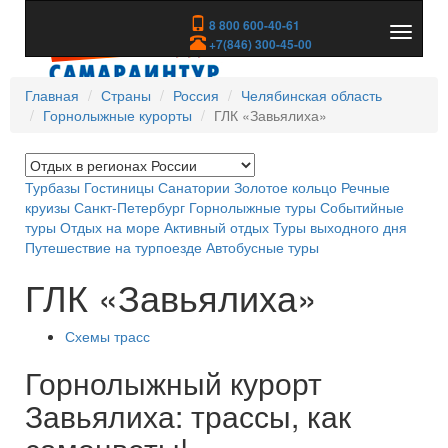
8 800 600-40-61
Показа
+7(846) 300-45-00
скрыть
меню
Главная
Страны
Россия
Челябинская область
Горнолыжные курорты
ГЛК «Завьялиха»
Турбазы
Гостиницы
Санатории
Золотое кольцо
Речные
круизы
Санкт-Петербург
Горнолыжные туры
Событийные
туры
Отдых на море
Активный отдых
Туры выходного дня
Путешествие на турпоезде
Автобусные туры
ГЛК «Завьялиха»
Схемы трасс
Горнолыжный курорт
Завьялиха: трассы, как