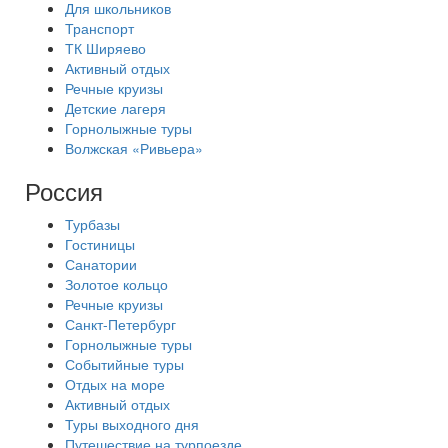
Для школьников
Транспорт
ТК Ширяево
Активный отдых
Речные круизы
Детские лагеря
Горнолыжные туры
Волжская «Ривьера»
Россия
Турбазы
Гостиницы
Санатории
Золотое кольцо
Речные круизы
Санкт-Петербург
Горнолыжные туры
Событийные туры
Отдых на море
Активный отдых
Туры выходного дня
Путешествие на турпоезде