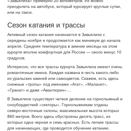
«Завьялиха» примерно 20 километров. Их можно
преодолеть на автобусе, который курсирует круглые сутки,
или на такси.
Сезон катания и трассы
Активный сезон катания начинается в Завьялихе с
середины ноября и продолжается как минимум до начала
апреля. Средняя температура в зимние месяцы на этом
курорте вполне комфортная для России — около минус 10
градусов.
Интересно, что все трассы курорта Завьялиха имеют очень
романтичные имена. Каждая названа в честь какого-либо
из уральских камней или самоцветов. Скажем, есть здесь
снежные «тропы» под именами «Агат», «Малахит»,
«Гранат» и даже «Авантюрин»…
В Завьялихе существует четкое деление на горнолыжный и
сноубордисткий «секторы». Горнолыжникам отданы
северо-восточные склоны, максимальная высота которых
860 метров. Всего здесь обустроены десять трасс, из
которых одна черная и семь красных. Есть легкие трассы
для начинающих, где проводится обучение катанию.