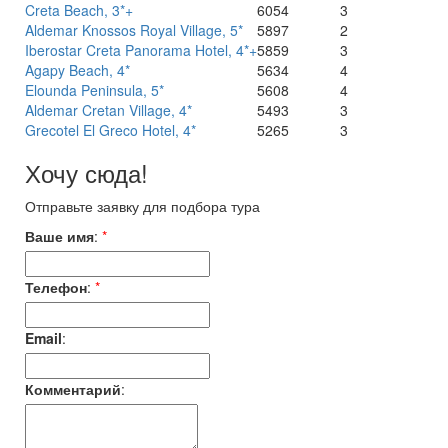
Creta Beach, 3*+
6054
3
Aldemar Knossos Royal Village, 5*
5897
2
Iberostar Creta Panorama Hotel, 4*+
5859
3
Agapy Beach, 4*
5634
4
Elounda Peninsula, 5*
5608
4
Aldemar Cretan Village, 4*
5493
3
Grecotel El Greco Hotel, 4*
5265
3
Хочу сюда!
Отправьте заявку для подбора тура
Ваше имя
:
*
Телефон
:
*
Email
:
Комментарий
: