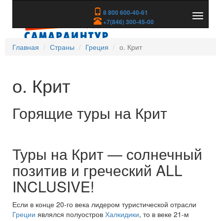
8 800 600-40-61
Показа
+7(846) 300-45-00
скрыть
меню
Главная
Страны
Греция
о. Крит
о. Крит
Горящие туры на Крит
Туры на Крит — солнечный
позитив и греческий ALL
INCLUSIVE!
Если в конце 20-го века лидером туристической отрасли
Греции
являлся полуостров
Халкидики
, то в веке 21-м