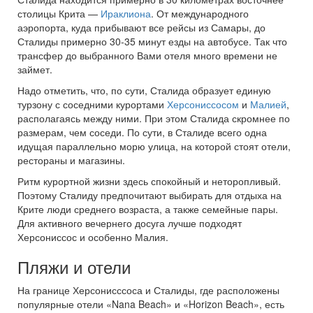
столицы Крита —
Ираклиона
. От международного
аэропорта, куда прибывают все рейсы из Самары, до
Сталиды примерно 30-35 минут езды на автобусе. Так что
трансфер до выбранного Вами отеля много времени не
займет.
Надо отметить, что, по сути, Сталида образует единую
турзону с соседними курортами
Херсониссосом
и
Малией
,
располагаясь между ними. При этом Сталида скромнее по
размерам, чем соседи. По сути, в Сталиде всего одна
идущая параллельно морю улица, на которой стоят отели,
рестораны и магазины.
Ритм курортной жизни здесь спокойный и неторопливый.
Поэтому Сталиду предпочитают выбирать для отдыха на
Крите люди среднего возраста, а также семейные пары.
Для активного вечернего досуга лучше подходят
Херсониссос и особенно Малия.
Пляжи и отели
На границе Херсонисссоса и Сталиды, где расположены
популярные отели «Nana Beach» и «Horizon Beach», есть