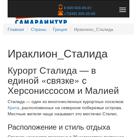
8 800 600-40-61
Показа
+7(846) 300-45-00
скрыть
меню
Главная
Страны
Греция
Ираклион_Сталида
Ираклион_Сталида
Курорт Сталида — в
единой «связке» с
Херсониссосом и Малией
Сталида — один из многочисленных курортных поселков
Крита
, расположенных на северном побережье острова.
Местные жители чаще называют это местечко Сталис.
Расположение и стиль отдыха
Сталида находится примерно в 30 километрах восточнее