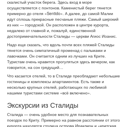
скалистый участок берега. Здесь вход в море
осуществляется с понтонов. Каменистый берег тянется
примерно до отеля «Sentido». А далее, до самой Малии
идут сплошь прекрасные песчаные пляжи. Самый широкий
из них — городской. Он расположен в центре курорта,
недалеко от главной и, пожалуй, единственной
достопримечательности Сталиды — церкви Агиос Иоанис.
Надо еще сказать, что вдоль почти всех пляжей Сталиды
тянется очень симпатичный променад с пальмами и
лавочками. Он считается одним из лучших на Крите.
Туристам очень нравится прогуляться здесь вечером, как
говорится, на сон грядущий…
Что касается отелей, то в Сталиде преобладают небольшие
гостиницы и комплексы апартаментов. Есть также и
несколько крупных отелей, работающих по любимой
нашими туристами системе «всё включено».
Экскурсии из Сталиды
Сталида — очень удобное место для познавательных
поездок по Криту. Примерно на равном расстоянии от этого
курорта находятся столица острова Ираклион и «критская