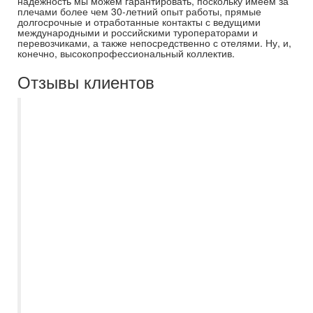
надежность мы можем гарантировать, поскольку имеем за
плечами более чем 30-летний опыт работы, прямые
долгосрочные и отработанные контакты с ведущими
международными и российскими туроператорами и
перевозчиками, а также непосредственно с отелями. Ну, и,
конечно, высокопрофессиональный коллектив.
Отзывы клиентов
Хочу выразить огромную благодарность
самому лучшему менеджеру Екатерине
Полубояриновой , город
Новокуйбышевск,за прекрасную
организацию моего отдыха Египет,
Шармаль-шейх, отель WB travel dreams
vacation . Она действительно
профессионал своего дела. Рекомендую
Екатерину, как настоящего, чёткого
менеджера " Самараинтур ". С
уважением постоянный клиент Людмила
Ф.