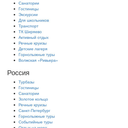
Санатории
Гостиницы
Экскурсии
Для школьников
Транспорт
ТК Ширяево
Активный отдых
Речные круизы
Детские лагеря
Горнолыжные туры
Волжская «Ривьера»
Россия
Турбазы
Гостиницы
Санатории
Золотое кольцо
Речные круизы
Санкт-Петербург
Горнолыжные туры
Событийные туры
Отдых на море