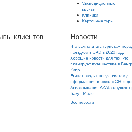
Экспедиционные
круизы
Клиники
Карточные туры
ывы клиентов
Новости
Что важно знать туристам пере
брый день! Хочу
поездкой в ОАЭ в 2026 году
писать отзыв о
Хорошие новости для тех, кто
ездке в Дубай! Купили
планирует путешествие в Венг
Кипр
р в Самараинтур,
Египет вводит новую систему
ис Мегасити
оформления въезда с QR-код
илетели встретили на
Авиакомпания AZAL запускает
мфортабельных
Баку - Мале
тобусах , встреча с
Все новости
дом прошла
мечательно ,
щительный Тимур ,
е нам объяснил ,