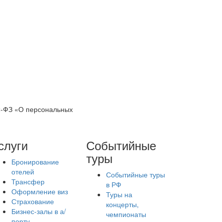
52-ФЗ «О персональных
слуги
Событийные
туры
Бронирование
отелей
Событийные туры
Трансфер
в РФ
Оформление виз
Туры на
Страхование
концерты,
Бизнес-залы в а/
чемпионаты
порту