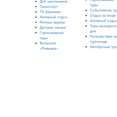
Для школьников
туры
Транспорт
Событийные ту
ТК Ширяево
Отдых на море
Активный отдых
Активный отды
Речные круизы
Туры выходног
Детские лагеря
дня
Горнолыжные
Путешествие н
туры
турпоезде
Волжская
Автобусные ту
«Ривьера»