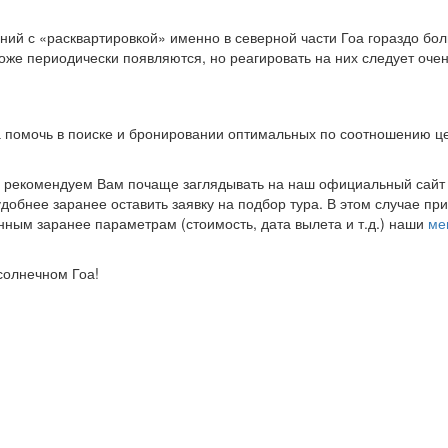
ий с «расквартировкой» именно в северной части Гоа гораздо бол
тоже периодически появляются, но реагировать на них следует очен
 помочь в поиске и бронировании оптимальных по соотношению це
й, рекомендуем Вам почаще заглядывать на наш официальный сайт
добнее заранее оставить заявку на подбор тура. В этом случае пр
нным заранее параметрам (стоимость, дата вылета и т.д.) наши
ме
солнечном Гоа!