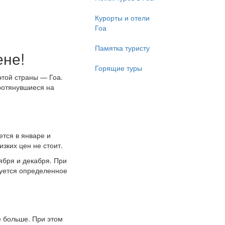
Курорты и отели
Гоа
Памятка туристу
ене!
Горящие туры
этой страны — Гоа.
ротянувшиеся на
ется в январе и
зких цен не стоит.
ября и декабря. При
буется определенное
е больше. При этом