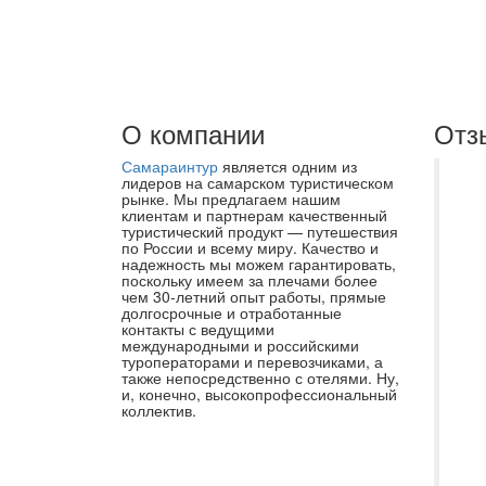
О компании
Отз
Самараинтур
является одним из
До
лидеров на самарском туристическом
рынке. Мы предлагаем нашим
на
клиентам и партнерам качественный
туристический продукт — путешествия
по
по России и всему миру. Качество и
ту
надежность мы можем гарантировать,
поскольку имеем за плечами более
оф
чем 30-летний опыт работы, прямые
долгосрочные и отработанные
Пр
контакты с ведущими
ко
международными и российскими
туроператорами и перевозчиками, а
ав
также непосредственно с отелями. Ну,
и, конечно, высокопрофессиональный
ги
коллектив.
за
об
вс