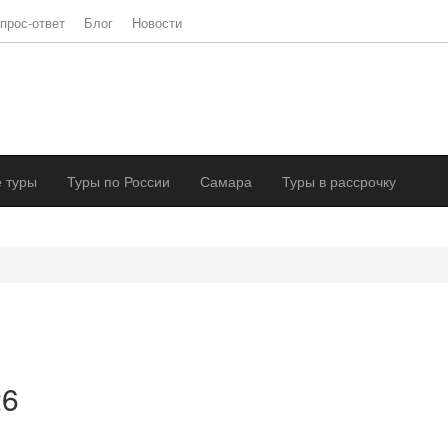
прос-ответ
Блог
Новости
 туры
Туры по России
Самара
Туры в рассрочку
26