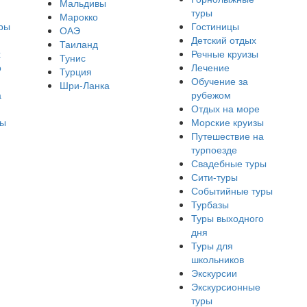
Мальдивы
туры
Марокко
ры
Гостиницы
ОАЭ
Детский отдых
Таиланд
х
Речные круизы
Тунис
о
Лечение
Турция
Обучение за
Шри-Ланка
а
рубежом
Отдых на море
ры
Морские круизы
Путешествие на
турпоезде
Свадебные туры
Сити-туры
Событийные туры
Турбазы
Туры выходного
дня
Туры для
школьников
Экскурсии
Экскурсионные
туры