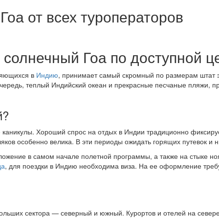
Гоа от всех туроператоров
 солнечный Гоа по доступной ц
вляющихся в
Индию
, принимает самый скромный по размерам штат 
очередь, теплый Индийский океан и прекрасные песчаные пляжи, п
й?
е каникулы. Хороший спрос на отдых в Индии традиционно фиксиру
яков особенно велика. В эти периоды ожидать горящих путевок и ни
ожение в самом начале полетной программы, а также на стыке но
да
, для поездки в Индию необходима виза. На ее оформление тре
ольших сектора — северный и южный. Курортов и отелей на север