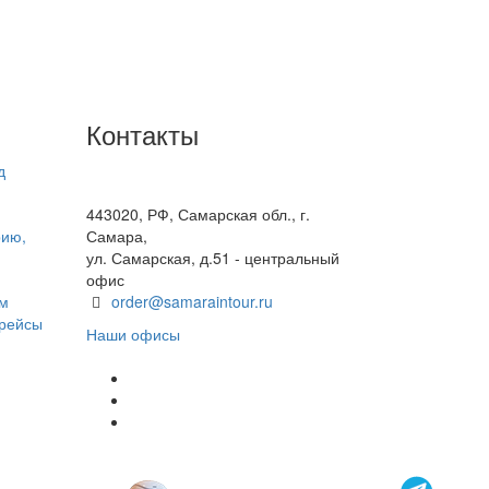
Контакты
д
+7(846) 300-45-00
8 800 600 40 61
443020, РФ, Самарская обл., г.
рию,
Самара,
ул. Самарская, д.51 - центральный
офис
ом
order@samaraintour.ru
 рейсы
Наши офисы