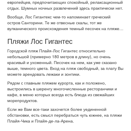
европейцев, предпочитающих спокойный, релаксационный
отдых. Шумных ночных развлечений здесь практически нет.
Вообще, Лос Гигантекс чем-то напоминает греческий
остров Санторини. Те же отвесные скалы, тот же
вулканического происхождения темный песочек на пляже…
Пляжи Лос Гигантес
Городской пляж Плайя-Лос Гигантес относительно
небольшой (примерно 180 метров в длину), но очень
красивый и ухоженный. Песочек на нем, как уже сказано
выше, темного цвета. Вход на пляж свободный, за плату Вы
можете арендовать лежаки и зонтики.
Рядом с главным пляжем курорта, как и положено,
выстроились в шеренгу многочисленные ресторанчики и
кафе, в меню которых всегда есть блюда из свежайших
морепродуктов.
Если же Вам все-таки захочется более уединенной
обстановки, есть смысл перебраться чуть южнее, на пляжи
Плайя-Чика и Плайя-де-ла-Арена.