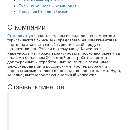
Туры на концерты, чемпионаты
Праздник Ртвели в Грузии
О компании
Самараинтур
является одним из лидеров на самарском
туристическом рынке. Мы предлагаем нашим клиентам и
партнерам качественный туристический продукт —
путешествия по России и всему миру. Качество и
надежность мы можем гарантировать, поскольку имеем за
плечами более чем 30-летний опыт работы, прямые
долгосрочные и отработанные контакты с ведущими
международными и российскими туроператорами и
перевозчиками, а также непосредственно с отелями. Ну, и,
конечно, высокопрофессиональный коллектив.
Отзывы клиентов
Туроператор Екатерина в г.
Новокуйбышевске просто умничка. Не
изменено идем к ней, учитывает все
пожелания, не настаивает на своем
выборе если вы идете уже с чем то