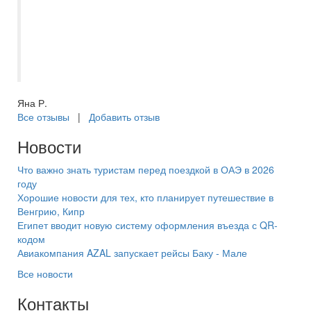
подобранным. Всегда на связи.
Подобрала очередной тур попав в самое
сердце, отдых на красном море оказался
великолепным!
Яна Р.
Все отзывы
|
Добавить отзыв
Новости
Что важно знать туристам перед поездкой в ОАЭ в 2026
году
Хорошие новости для тех, кто планирует путешествие в
Венгрию, Кипр
Египет вводит новую систему оформления въезда с QR-
кодом
Авиакомпания AZAL запускает рейсы Баку - Мале
Все новости
Контакты