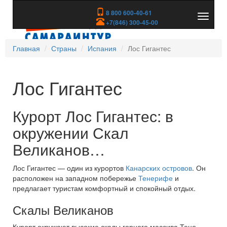
8 800 600-40-61
Показа
+7(846) 300-45-00
скрыть
меню
Главная
Страны
Испания
Лос Гигантес
Лос Гигантес
Курорт Лос Гигантес: в
окружении Скал
Великанов…
Лос Гигантес — один из курортов
Канарских островов
. Он
расположен на западном побережье
Тенерифе
и
предлагает туристам комфортный и спокойный отдых.
Скалы Великанов
Курорт окружают высокие скалы горного массива Тено,