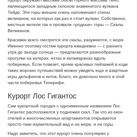
являющегося западным склоном знаменитого вулкана
Тейде. Эти горы внешне очень напоминают спины
великанов, на которых как раз и стоит вулкан. Собственно,
местные жители так и прозвали «родные» горы — Скалы
Великанов.
Красивее всего смотрятся эти скалы, разумеется, с моря.
Именно поэтому гостям курорта ежедневно — с раннего
утра до захода солнца — предлагаются разнообразные
прогулки на катерах, яхтах и катамаранах вдоль
побережья. Если повезет, кроме красивых пейзажей в ходе
таких морских путешествий можно увидеть еще и азартные
игры дельфинов и китов. Благо, их довольно много в этой
части побережья Тенерифе.
Курорт Лос Гигантос
Сам курортный городок с одноименным названием Лос
Гигантес расположился у подножия скал. Так что из окон
отелей и многочисленных апартаментов открывается
просто-таки изумительный вид и на море, и на горы.
Надо заметить, что этот курорт очень популярен у