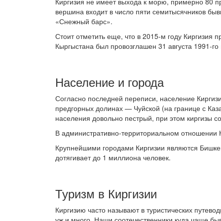
Киргизия не имеет выхода к морю, примерно 80 п
вершина входит в число пяти семитысячников быв
«Снежный барс».
Стоит отметить еще, что в 2015-м году Киргизия
Кыргыстана был провозглашен 31 августа 1991-го
Население и города
Согласно последней переписи, население Киргизи
предгорных долинах — Чуйской (на границе с Каза
населения довольно пестрый, при этом киргизы с
В административно-территориальном отношении Ки
Крупнейшими городами Киргизии являются Бишкек
дотягивает до 1 миллиона человек.
Туризм в Киргизии
Киргизию часто называют в туристических путевод
уж и много. Наши соотечественники куда чаще бы