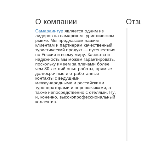
О компании
Отз
Самараинтур
является одним из
Вы
лидеров на самарском туристическом
рынке. Мы предлагаем нашим
бл
клиентам и партнерам качественный
туристический продукт — путешествия
СА
по России и всему миру. Качество и
ча
надежность мы можем гарантировать,
поскольку имеем за плечами более
На
чем 30-летний опыт работы, прямые
долгосрочные и отработанные
оч
контакты с ведущими
вы
международными и российскими
туроператорами и перевозчиками, а
пр
также непосредственно с отелями. Ну,
и, конечно, высокопрофессиональный
оф
коллектив.
би
пр
по
Ту
во