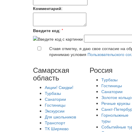
Комментарий
:
Введите код
:
*
Ставя отметку, я даю свое согласие на о
принимаю условия
Пользовательского со
Самарская
Россия
область
Турбазы
Гостиницы
Акции! Скидки!
Санатории
Турбазы
Золотое кольцо
Санатории
Речные круизы
Гостиницы
Санкт-Петербур
Экскурсии
Горнолыжные
Для школьников
туры
Транспорт
Событийные ту
ТК Ширяево