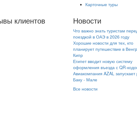
Карточные туры
ывы клиентов
Новости
Что важно знать туристам пере
ражаем огромную
поездкой в ОАЭ в 2026 году
агодарность
Хорошие новости для тех, кто
МАРАИНТУР , в
планирует путешествие в Венг
Кипр
стности туроператору
Египет вводит новую систему
талье ?? Она нам
оформления въезда с QR-код
ень помогла с
Авиакомпания AZAL запускает
бором отеля и в
Баку - Мале
инципе со всеми
Все новости
ормлениями,
летами, страховками и
очее ??с 27 октября
 2 ноября наш отдых в
рции прошёл просто
схитительно ??????