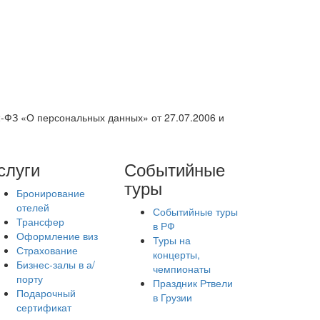
2-ФЗ «О персональных данных» от 27.07.2006 и
слуги
Событийные
туры
Бронирование
отелей
Событийные туры
Трансфер
в РФ
Оформление виз
Туры на
Страхование
концерты,
Бизнес-залы в а/
чемпионаты
порту
Праздник Ртвели
Подарочный
в Грузии
сертификат