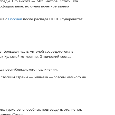
беды. Его высота — 7439 метров. Кстати, эта
еофициальное, но очень почетное звания
ния с
Россией
после распада СССР (суверенитет
е. Большая часть жителей сосредоточена в
ык-Кульской котловине. Этнический состав
ода республиканского подчинения.
е столицы страны — Бишкека — совсем немного не
их туристов, способных подтвердить это, не так
бывшего Союза.