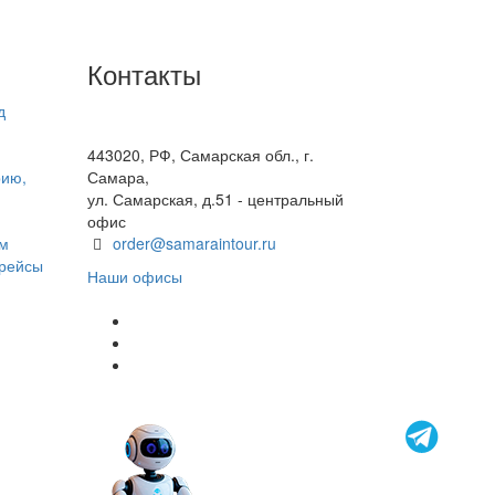
Контакты
д
+7(846) 300-45-00
8 800 600 40 61
443020, РФ, Самарская обл., г.
рию,
Самара,
ул. Самарская, д.51 - центральный
офис
ом
order@samaraintour.ru
 рейсы
Наши офисы