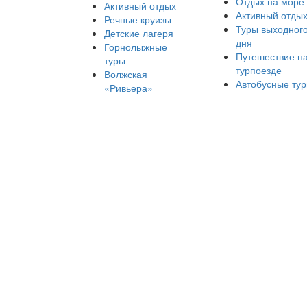
Отдых на море
Активный отдых
Активный отды
Речные круизы
Туры выходног
Детские лагеря
дня
Горнолыжные
Путешествие н
туры
турпоезде
Волжская
Автобусные ту
«Ривьера»