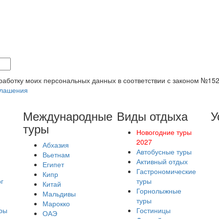
бработку моих персональных данных в соответствии с законом №15
глашения
Международные
Виды отдыха
У
туры
Новогодние туры
2027
Абхазия
Автобусные туры
Вьетнам
Активный отдых
Египет
Гастрономические
Кипр
г
туры
Китай
Горнолыжные
Мальдивы
туры
Марокко
ры
Гостиницы
ОАЭ