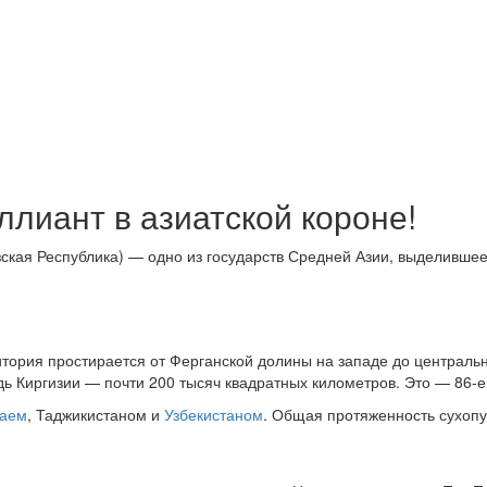
ллиант в азиатской короне!
кая Республика) — одно из государств Средней Азии, выделившеес
тория простирается от Ферганской долины на западе до центральн
ь Киргизии — почти 200 тысяч квадратных километров. Это — 86-е 
таем
, Таджикистаном и
Узбекистаном
. Общая протяженность сухопу