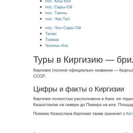
пос. Кош-Кол
пос. Сары-Ой
пос. Тамчы
пос. Чок-Тал
пос. Чон-Сары-Ой
Талас
Токмак
Чолпон-Ата
Туры в Киргизию — бри
Киргизия (полное официально название — Кыргызс
СССР.
Цифры и факты о Киргизии
Киргизия полностью расположена в Азии, ее терри
Казахстаном на севере до Памира на юге. Площад
Помимо Казахстана Киргизия также граничит с
Ки