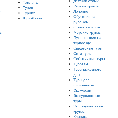
Детский отдых
Таиланд
х
Речные круизы
Тунис
о
Лечение
Турция
Обучение за
Шри-Ланка
а
рубежом
Отдых на море
ры
Морские круизы
Путешествие на
турпоезде
Свадебные туры
Сити-туры
Событийные туры
Турбазы
Туры выходного
дня
Туры для
школьников
Экскурсии
Экскурсионные
туры
Экспедиционные
круизы
Клиники