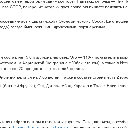
роцентов ее территории занимают горы. Наивысшая точка — Пик По
шего СССР, покорение которых дает право альпинисту получить н
 присоединилась к Евразийскому Экономическому Союзу. Ее отноше
 года) всегда были ровными, дружескими, партнерскими.
и составляет 5,8 миллиона человек. Это — 110-й показатель в мир
хстаном) и Ферганской (на границе с Узбекистаном), а также в Исс
оставляют 72 процента всех жителей страны.
ргизия делится на 7 областей. Также в составе страны есть 2 гор
 (бывший Фрунзе), Ош, Джалал-Абад, Каракол и Талас. Населени
ителях «бриллиантом в азиатской короне». Пока, впрочем, российск
вают в
Турции
,
Египте
или
Тайланде
, нежели гостят на просторах 