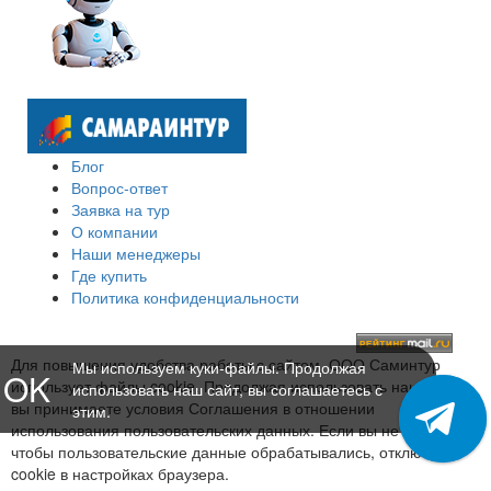
Блог
Вопрос-ответ
Заявка на тур
О компании
Наши менеджеры
Где купить
Политика конфиденциальности
Для повышения удобства работы с сайтом, ООО Саминтур
Мы используем куки-файлы. Продолжая
OK
использует файлы cookie. Продолжая использовать наш сайт,
использовать наш сайт, вы соглашаетесь с
вы принимаете условия Соглашения в отношении
этим.
использования пользовательских данных. Если вы не хотите,
чтобы пользовательские данные обрабатывались, отключите
cookie в настройках браузера.