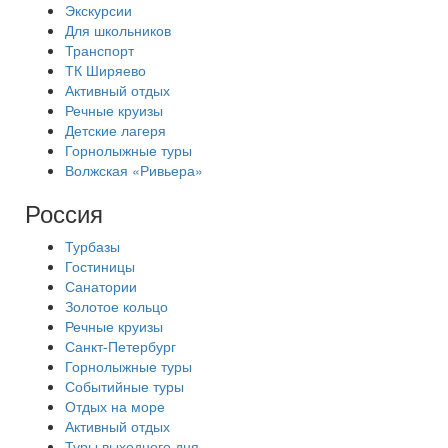
Экскурсии
Для школьников
Транспорт
ТК Ширяево
Активный отдых
Речные круизы
Детские лагеря
Горнолыжные туры
Волжская «Ривьера»
Россия
Турбазы
Гостиницы
Санатории
Золотое кольцо
Речные круизы
Санкт-Петербург
Горнолыжные туры
Событийные туры
Отдых на море
Активный отдых
Туры выходного дня