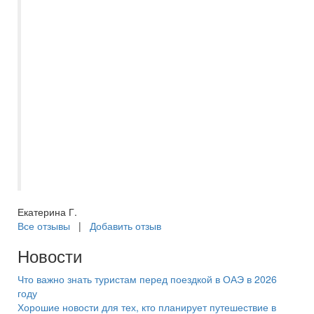
на дольше! Были 2 взрослых и дети 7 и
15 лет, для всех нашлось что то своё,
море обалденное, еды просто навалом
всякой разной, персонал суперский,
территория огромная, развлечения
каждый день , просто какой-то РАЙ??
Спасибо огромное, за такую возможность
из нашего холода вырваться в
лето?????? Вы лучшие ??????теперь
весь отдых доверяем только вам! ??????
Екатерина Г.
Все отзывы
|
Добавить отзыв
Новости
Что важно знать туристам перед поездкой в ОАЭ в 2026
году
Хорошие новости для тех, кто планирует путешествие в