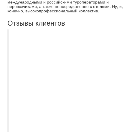
международными и российскими туроператорами и
перевозчиками, а также непосредственно с отелями. Ну, и,
конечно, высокопрофессиональный коллектив.
Отзывы клиентов
Выражаем огромную благодарность
САМАРАИНТУР , в частности
туроператору Наталье ?? Она нам очень
помогла с выбором отеля и в принципе
со всеми оформлениями, билетами,
страховками и прочее ??с 27 октября по
2 ноября наш отдых в Турции прошёл
просто восхитительно ??????
Проконсультировала по всем вопросам,
всегда была на связи и очень с
пониманием отнеслась к нашим
критериям ?? отель "Megasaray Side"
нереально клевое место??мы
обязательно вернёмся туда, только уже