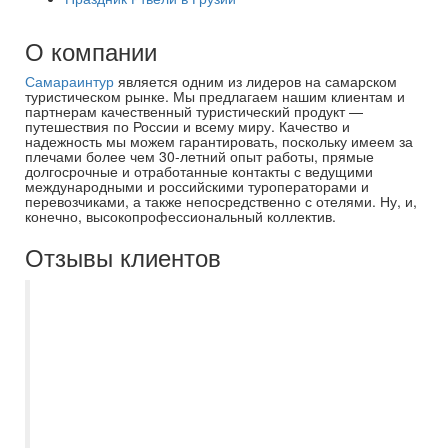
О компании
Самараинтур
является одним из лидеров на самарском
туристическом рынке. Мы предлагаем нашим клиентам и
партнерам качественный туристический продукт —
путешествия по России и всему миру. Качество и
надежность мы можем гарантировать, поскольку имеем за
плечами более чем 30-летний опыт работы, прямые
долгосрочные и отработанные контакты с ведущими
международными и российскими туроператорами и
перевозчиками, а также непосредственно с отелями. Ну, и,
конечно, высокопрофессиональный коллектив.
Отзывы клиентов
Лучшее турагенство. Обращайтесь к
Дробовой Ирине- она профессионал в
своем деле. Все подбирет согласно
вашим пожеланиям. Документы
оформляют быстро. Ежегодно с этой
турфирмой провожу незабываемые