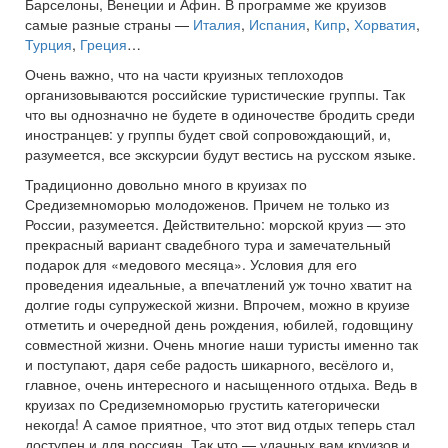
Барселоны, Венеции и Афин. В программе же круизов
самые разные страны —
Италия
,
Испания
,
Кипр
,
Хорватия
,
Турция
,
Греция
…
Очень важно, что на части круизных теплоходов
организовываются российские туристические группы. Так
что вы однозначно не будете в одиночестве бродить среди
иностранцев: у группы будет свой сопровождающий, и,
разумеется, все экскурсии будут вестись на русском языке.
Традиционно довольно много в круизах по
Средиземноморью молодоженов. Причем не только из
России, разумеется. Действительно: морской круиз — это
прекрасный вариант свадебного тура и замечательный
подарок для «медового месяца». Условия для его
проведения идеальные, а впечатлений уж точно хватит на
долгие годы супружеской жизни. Впрочем, можно в круизе
отметить и очередной день рождения, юбилей, годовщину
совместной жизни. Очень многие наши туристы именно так
и поступают, даря себе радость шикарного, весёлого и,
главное, очень интересного и насыщенного отдыха. Ведь в
круизах по Средиземноморью грустить категорически
некогда! А самое приятное, что этот вид отдых теперь стал
доступен и для россиян. Так что — удачных вам круизов и