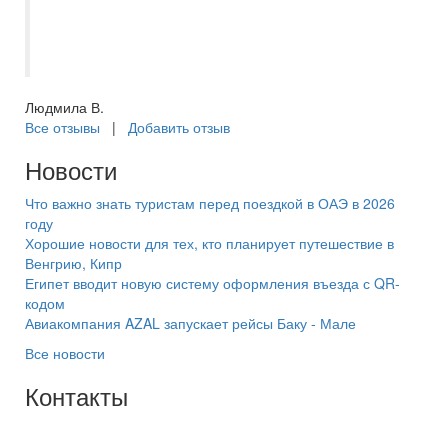
новогодние каникулы в разных странах
мира. Спасибо Ирине и процветание
Самараинтур!
Людмила В.
Все отзывы
|
Добавить отзыв
Новости
Что важно знать туристам перед поездкой в ОАЭ в 2026
году
Хорошие новости для тех, кто планирует путешествие в
Венгрию, Кипр
Египет вводит новую систему оформления въезда с QR-
кодом
Авиакомпания AZAL запускает рейсы Баку - Мале
Все новости
Контакты
+7(846) 300-45-00