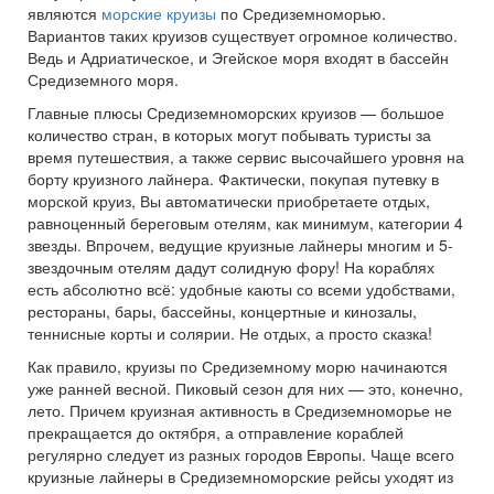
являются
морские круизы
по Средиземноморью.
Вариантов таких круизов существует огромное количество.
Ведь и Адриатическое, и Эгейское моря входят в бассейн
Средиземного моря.
Главные плюсы Средиземноморских круизов — большое
количество стран, в которых могут побывать туристы за
время путешествия, а также сервис высочайшего уровня на
борту круизного лайнера. Фактически, покупая путевку в
морской круиз, Вы автоматически приобретаете отдых,
равноценный береговым отелям, как минимум, категории 4
звезды. Впрочем, ведущие круизные лайнеры многим и 5-
звездочным отелям дадут солидную фору! На кораблях
есть абсолютно всё: удобные каюты со всеми удобствами,
рестораны, бары, бассейны, концертные и кинозалы,
теннисные корты и солярии. Не отдых, а просто сказка!
Как правило, круизы по Средиземному морю начинаются
уже ранней весной. Пиковый сезон для них — это, конечно,
лето. Причем круизная активность в Средиземноморье не
прекращается до октября, а отправление кораблей
регулярно следует из разных городов Европы. Чаще всего
круизные лайнеры в Средиземноморские рейсы уходят из