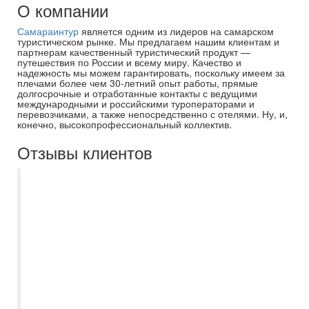
О компании
Самараинтур
является одним из лидеров на самарском
туристическом рынке. Мы предлагаем нашим клиентам и
партнерам качественный туристический продукт —
путешествия по России и всему миру. Качество и
надежность мы можем гарантировать, поскольку имеем за
плечами более чем 30-летний опыт работы, прямые
долгосрочные и отработанные контакты с ведущими
международными и российскими туроператорами и
перевозчиками, а также непосредственно с отелями. Ну, и,
конечно, высокопрофессиональный коллектив.
Отзывы клиентов
Отличные специалисты, подобрали
разные варианты в наш бюджет.
Поддерживали, советовали, отвечали на
все вопросы и очень помогли. Наталье
отдельное спасибо) рекомендую
однозначно, отдых прошел на ура и все в
восторге. Проблемы с перелетами
существуют, но нам можно сказать