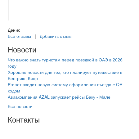
повезло, да и к тур оператору это н как
не относится
Денис
Все отзывы
|
Добавить отзыв
Новости
Что важно знать туристам перед поездкой в ОАЭ в 2026
году
Хорошие новости для тех, кто планирует путешествие в
Венгрию, Кипр
Египет вводит новую систему оформления въезда с QR-
кодом
Авиакомпания AZAL запускает рейсы Баку - Мале
Все новости
Контакты
+7(846) 300-45-00
8 800 600 40 61