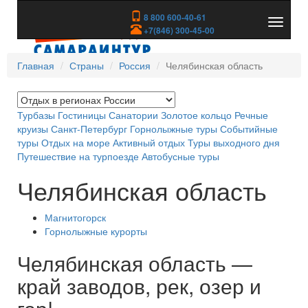
8 800 600-40-61
Показа
+7(846) 300-45-00
скрыть
меню
Главная
Страны
Россия
Челябинская область
Турбазы
Гостиницы
Санатории
Золотое кольцо
Речные
круизы
Санкт-Петербург
Горнолыжные туры
Событийные
туры
Отдых на море
Активный отдых
Туры выходного дня
Путешествие на турпоезде
Автобусные туры
Челябинская область
Магнитогорск
Горнолыжные курорты
Челябинская область —
край заводов, рек, озер и