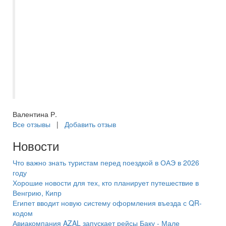
бассейн. Вход в море отличный! Брали
экскурсии, все понравилось. Шикарная
экскурсия "Сафари" и "Морская прогулка
Египеткая Венеция", катали на банане,
кормили, ныряли и рыбок смотрели в
батискафе! В общем, все очень
понравилось!??
Валентина Р.
Все отзывы
|
Добавить отзыв
Новости
Что важно знать туристам перед поездкой в ОАЭ в 2026
году
Хорошие новости для тех, кто планирует путешествие в
Венгрию, Кипр
Египет вводит новую систему оформления въезда с QR-
кодом
Авиакомпания AZAL запускает рейсы Баку - Мале