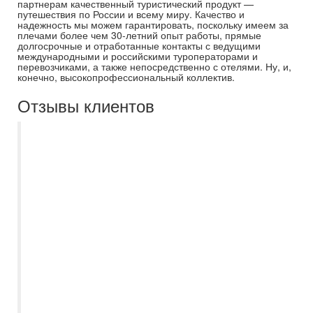
партнерам качественный туристический продукт —
путешествия по России и всему миру. Качество и
надежность мы можем гарантировать, поскольку имеем за
плечами более чем 30-летний опыт работы, прямые
долгосрочные и отработанные контакты с ведущими
международными и российскими туроператорами и
перевозчиками, а также непосредственно с отелями. Ну, и,
конечно, высокопрофессиональный коллектив.
Отзывы клиентов
Спасибо большое менеджеру
Дорошкевич Екатерине за то, что
посоветовала именно этот отель Sunny
Days El Palacio, остались от него в
восторге! Номера приличные, кровати
большие, в номере есть все
необходимое, убираются каждый день, а
питание разнообразное и очень вкусное,
фрукты и сладости в достатке! Каждый
вечер анимация, днем тоже много
активностей. Отличный подозреваемый