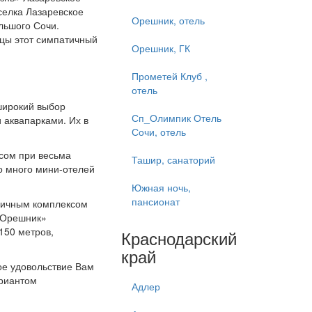
селка Лазаревское
Орешник, отель
ольшого Сочи.
яцы этот симпатичный
Орешник, ГК
Прометей Клуб ,
отель
широкий выбор
Сп_Олимпик Отель
 аквапарками. Их в
Сочи, отель
исом при весьма
Ташир, санаторий
о много мини-отелей
Южная ночь,
пансионат
иничным комплексом
 «Орешник»
150 метров,
Краснодарский
край
ое удовольствие Вам
ариантом
Адлер