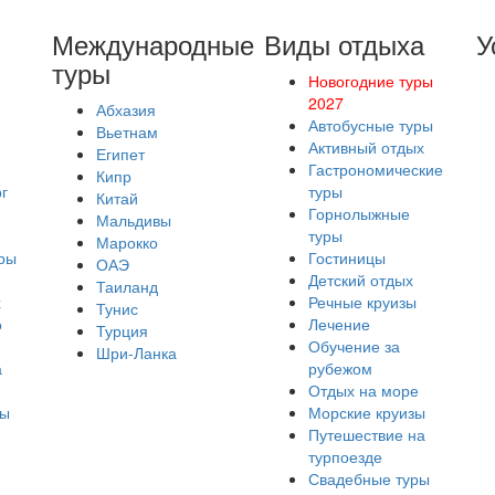
Международные
Виды отдыха
У
туры
Новогодние туры
2027
Абхазия
Автобусные туры
Вьетнам
Активный отдых
Египет
Гастрономические
Кипр
г
туры
Китай
Горнолыжные
Мальдивы
туры
Марокко
ры
Гостиницы
ОАЭ
Детский отдых
Таиланд
х
Речные круизы
Тунис
о
Лечение
Турция
Обучение за
Шри-Ланка
а
рубежом
Отдых на море
ры
Морские круизы
Путешествие на
турпоезде
Свадебные туры