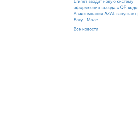
Египет вводит новую систему
утой круиз! Всё было
оформления въезда с QR-код
осто супер:
Авиакомпания AZAL запускает
тересный маршрут,
Баку - Мале
тное судно и
Все новости
ассные гиды.
обенно крутая
ограмма, которая
зволила нам
любоваться
асивыми видами
ироды и
торическими
стечками. На корабле
ло всё, что нужно для
йфа: удобные каюты,
усная еда и
тересные экскурсии.
агодаря