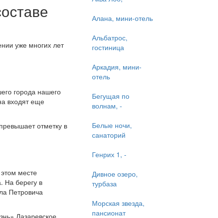
составе
Алана, мини-отель
Альбатрос,
ении уже многих лет
гостиница
Аркадия, мини-
отель
шего города нашего
Бегущая по
на входят еще
волнам, -
Белые ночи,
 превышает отметку в
санаторий
Генрих 1, -
 этом месте
Дивное озеро,
 На берегу в
турбаза
ила Петровича
Морская звезда,
пансионат
изнь» Лазаревское