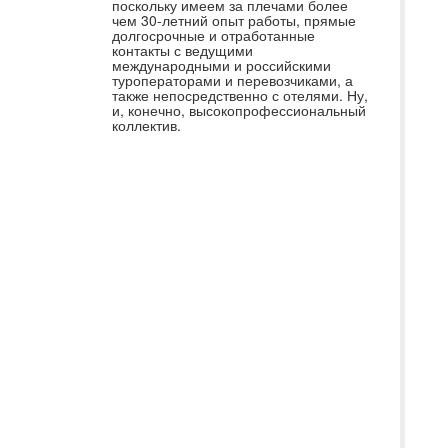
поскольку имеем за плечами более
кр
чем 30-летний опыт работы, прямые
долгосрочные и отработанные
пр
контакты с ведущими
ин
международными и российскими
туроператорами и перевозчиками, а
ую
также непосредственно с отелями. Ну,
и, конечно, высокопрофессиональный
кл
коллектив.
Ос
пр
по
по
кр
пр
ис
ме
бы
ка
вк
ин
Бл