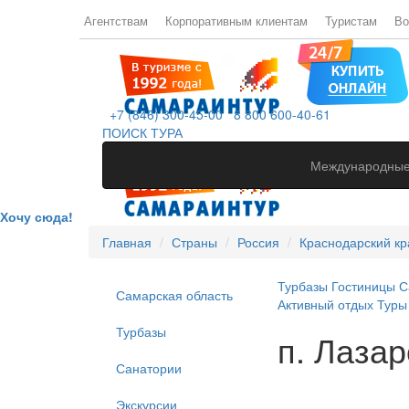
Агентствам
Корпоративным клиентам
Туристам
Во
+7 (846) 300-45-00
8 800 600-40-61
ПОИСК ТУРА
Международные
Хочу сюда!
Главная
Страны
Россия
Краснодарский кр
Турбазы
Гостиницы
С
Самарская область
Активный отдых
Туры
Турбазы
п. Лаза
Санатории
Экскурсии