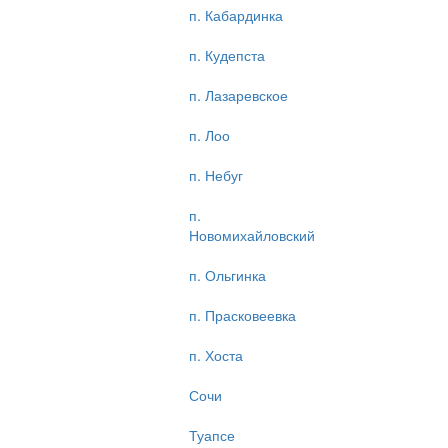
п. Кабардинка
п. Кудепста
п. Лазаревское
п. Лоо
п. Небуг
п.
Новомихайловский
п. Ольгинка
п. Прасковеевка
п. Хоста
Сочи
Туапсе