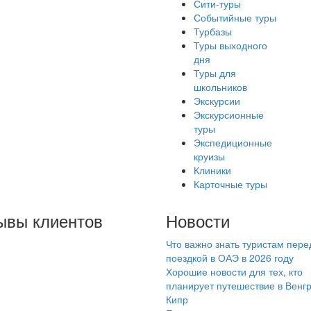
Сити-туры
Событийные туры
Турбазы
Туры выходного
дня
Туры для
школьников
Экскурсии
Экскурсионные
туры
Экспедиционные
круизы
Клиники
Карточные туры
ывы клиентов
Новости
Что важно знать туристам пере
лание сказать
поездкой в ОАЭ в 2026 году
ромное спасибо
Хорошие новости для тех, кто
мпании
планирует путешествие в Венг
Кипр
амараинтур» за