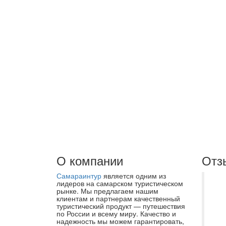
О компании
Отз
Самараинтур
является одним из
Же
лидеров на самарском туристическом
рынке. Мы предлагаем нашим
ог
клиентам и партнерам качественный
туристический продукт — путешествия
ко
по России и всему миру. Качество и
«С
надежность мы можем гарантировать,