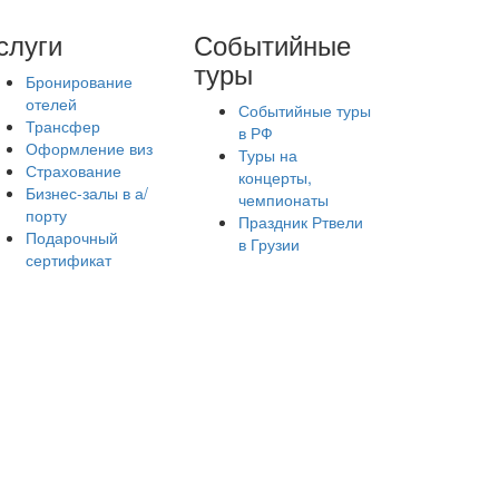
слуги
Событийные
туры
Бронирование
отелей
Событийные туры
Трансфер
в РФ
Оформление виз
Туры на
Страхование
концерты,
Бизнес-залы в а/
чемпионаты
порту
Праздник Ртвели
Подарочный
в Грузии
сертификат