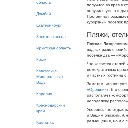
область
получило во время ст
получило уже в годы 
Домбай
Постоянно проживает 
курортный поселок п
Екатеринбург
Пляжи, отел
Золотое кольцо
Пляжи в Лазаревском
Иркутская область
водных развлечений. 
поселке два — «Морс
Крым
Что касается отелей 
демократичных ценах
Кавказские
и частных гостиниц 
Минеральные
Воды
Заметим, что вот уже
«
Орешник
». Его оче
Карелия
располагает комфорт
неподалеку располо
Краснодарский
Уверены, что отдых н
край
и Вашим близким. А
размещения, но и с 
Камчатка