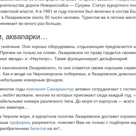
роительства дороги Новороссийск — Сухуми. Статус курортного по
советской власти. А в 1961-м году поселок был включен в состав Б
в Лазаревском около 30 тысяч человек. Туристов же в летние мес
ринимает во много раз больше.
и, аквапарки…
 галечные. Они хорошо оборудованы, отдыхающим предлагается 
Причем не только на пляже. Лазаревское по праву гордится своими
кая звезда» и «Наутилус». Также функционирует дельфинарий.
и пансионатов Лазаревского, то они славятся своим хорошим серв
. Как и везде на Черноморском побережье, в Лазаревском довольн
с небольшим номерным фондом.
 многие годы
компания Самараинтур
активно сотрудничает с гост
нь любят волжане, многие из которых приезжают сюда каждый год.
абельными номера различного типа. До моря от корпусов — всего 
жен аквапарк…
а Черном море, в курортном поселке Лазаревское доставит огромн
 наша
турфирма
, разумеется, поможет Вам не только с подбором в
приобретением
билетов
на юг!..