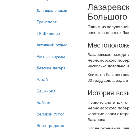
Лазаревск
Для школьников
Большого
Транспорт
Одним из популярне
является поселок Лаз
ТК Ширяево
Местоположе
Активный отдых
Лазаревское находит
Речные круизы
Черноморского побер
несколько довольно 
Детские лагеря
Климат в Лазаревском
Алтай
30 градусов, а вода 
История воз
Башкирия
Принято считать, что
Байкал
Черноморского побер
короткие сроки отстр
Великий Устюг
Лазарева.
Волгоградская
После окончания Кав