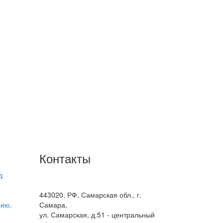
Контакты
д
+7(846) 300-45-00
8 800 600 40 61
443020, РФ, Самарская обл., г.
рию,
Самара,
ул. Самарская, д.51 - центральный