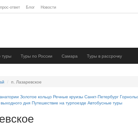
прос-ответ
Блог
Новости
 туры
Туры по России
Самара
Туры в рассрочку
ай
п. Лазаревское
анатории
Золотое кольцо
Речные круизы
Санкт-Петербург
Горнолы
 выходного дня
Путешествие на турпоезде
Автобусные туры
ревское