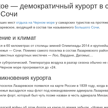
ое — демократичный курорт в 
 Сочи
йших мест
отдыха на Черном море
у самарских туристов на протяж
аревское, входящий в состав так называемого
Большого Сочи
.
ние и климат
ся в 60 километрах от столицы зимней Олимпиады 2014 и крупней
ежья — Сочи. Помимо самого поселка в состав Лазаревского райо
известных курортных местечек — Лоо, Вардане, Дагомыс…
 субтропический. Температура воздуха в разгар сезона обычно не
в Черном море прогревается до +24.
никновения курорта
 поселок Лазаревское появился на карте России в 1839 году, когда в
ежья высадился наш флот под командованием адмирала Лазарева.
оили форт, который был чуть позже назван в честь адмирала Миха
казской войны об этом форте на какое-то время забыли. «Новую ж