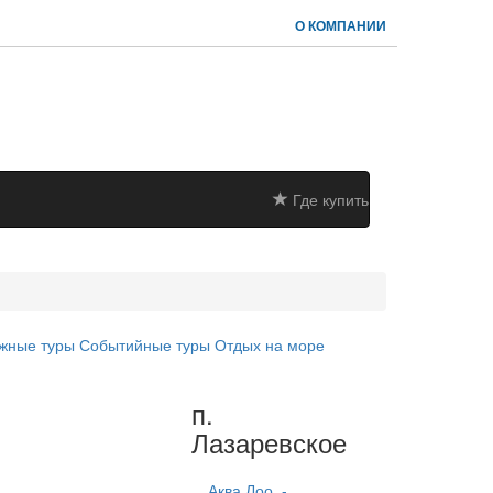
О КОМПАНИИ
Где купить
жные туры
Событийные туры
Отдых на море
п.
Лазаревское
Аква Лоо, -