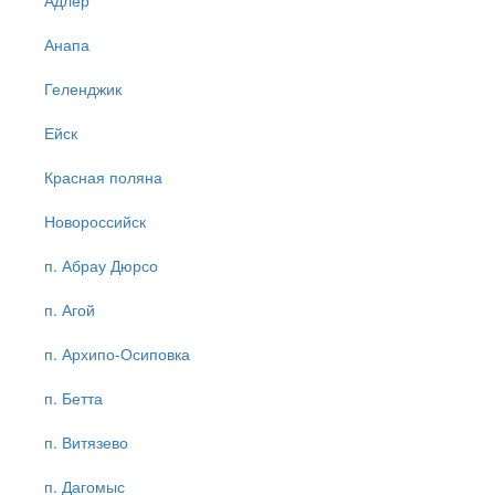
Адлер
Анапа
Геленджик
Ейск
Красная поляна
Новороссийск
п. Абрау Дюрсо
п. Агой
п. Архипо-Осиповка
п. Бетта
п. Витязево
п. Дагомыс