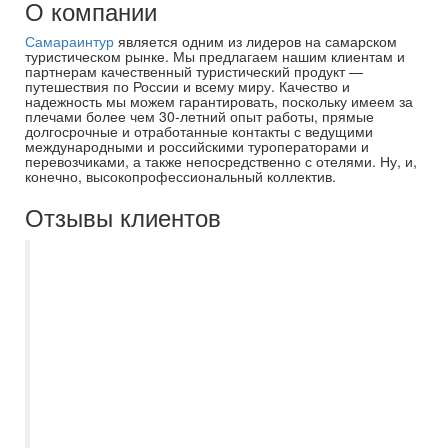
О компании
Самараинтур
является одним из лидеров на самарском
туристическом рынке. Мы предлагаем нашим клиентам и
партнерам качественный туристический продукт —
путешествия по России и всему миру. Качество и
надежность мы можем гарантировать, поскольку имеем за
плечами более чем 30-летний опыт работы, прямые
долгосрочные и отработанные контакты с ведущими
международными и российскими туроператорами и
перевозчиками, а также непосредственно с отелями. Ну, и,
конечно, высокопрофессиональный коллектив.
Отзывы клиентов
Спасибо большое Самараинтур и
менеджеру Ирине за наше семейное
путешествие в эмираты! Ирина
предложила нам отель в Абу-Даби, хотя
изначально даже не рассматривали этот
курорт. Отель Al raha beach превзошел
наши ожидания) А также внимательно
отношение Ирины ко всем документам,