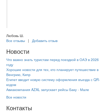
просто у нас ранее был уже негативный
опыт взаимодействия с другими
турагенствами. Теперь только в
Самараинтур за путешествиями??
Любовь Ш.
Все отзывы
|
Добавить отзыв
Новости
Что важно знать туристам перед поездкой в ОАЭ в 2026
году
Хорошие новости для тех, кто планирует путешествие в
Венгрию, Кипр
Египет вводит новую систему оформления въезда с QR-
кодом
Авиакомпания AZAL запускает рейсы Баку - Мале
Все новости
Контакты