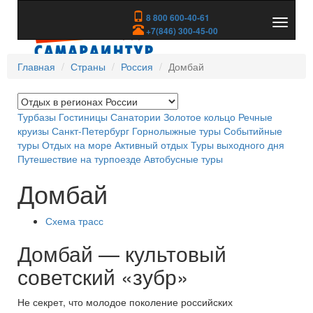
8 800 600-40-61
Показа
+7(846) 300-45-00
скрыть
меню
Главная
Страны
Россия
Домбай
Турбазы
Гостиницы
Санатории
Золотое кольцо
Речные
круизы
Санкт-Петербург
Горнолыжные туры
Событийные
туры
Отдых на море
Активный отдых
Туры выходного дня
Путешествие на турпоезде
Автобусные туры
Домбай
Схема трасс
Домбай — культовый
советский «зубр»
Не секрет, что молодое поколение российских