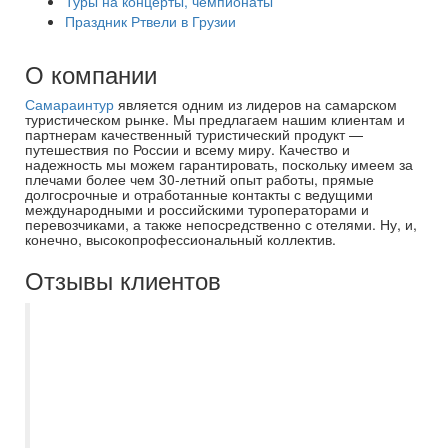
Туры на концерты, чемпионаты
Праздник Ртвели в Грузии
О компании
Самараинтур
является одним из лидеров на самарском
туристическом рынке. Мы предлагаем нашим клиентам и
партнерам качественный туристический продукт —
путешествия по России и всему миру. Качество и
надежность мы можем гарантировать, поскольку имеем за
плечами более чем 30-летний опыт работы, прямые
долгосрочные и отработанные контакты с ведущими
международными и российскими туроператорами и
перевозчиками, а также непосредственно с отелями. Ну, и,
конечно, высокопрофессиональный коллектив.
Отзывы клиентов
Недавно воспользовалась услугами
вашего турагентства и осталась приятно
удивлена качеством обслуживания и
вниманием к деталям. Ирина
профессионально, вежливо и