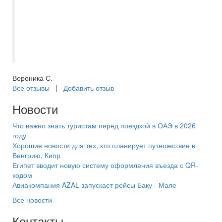
рекомендовать ваше агентство подругам
и знакомым, планирующим путешествие!
Спасибо вам большое за прекрасно
проведенное время и высокое качество
услуг!
Вероника С.
Все отзывы
|
Добавить отзыв
Новости
Что важно знать туристам перед поездкой в ОАЭ в 2026
году
Хорошие новости для тех, кто планирует путешествие в
Венгрию, Кипр
Египет вводит новую систему оформления въезда с QR-
кодом
Авиакомпания AZAL запускает рейсы Баку - Мале
Все новости
Контакты