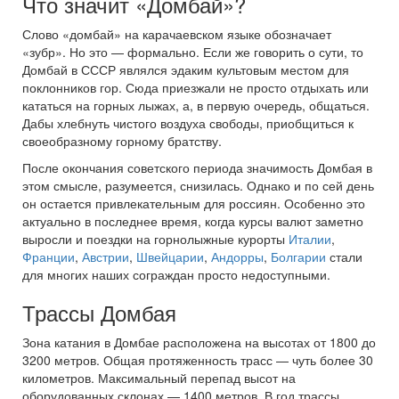
Что значит «Домбай»?
Слово «домбай» на карачаевском языке обозначает
«зубр». Но это — формально. Если же говорить о сути, то
Домбай в СССР являлся эдаким культовым местом для
поклонников гор. Сюда приезжали не просто отдыхать или
кататься на горных лыжах, а, в первую очередь, общаться.
Дабы хлебнуть чистого воздуха свободы, приобщиться к
своеобразному горному братству.
После окончания советского периода значимость Домбая в
этом смысле, разумеется, снизилась. Однако и по сей день
он остается привлекательным для россиян. Особенно это
актуально в последнее время, когда курсы валют заметно
выросли и поездки на горнолыжные курорты
Италии
,
Франции
,
Австрии
,
Швейцарии
,
Андорры
,
Болгарии
стали
для многих наших сограждан просто недоступными.
Трассы Домбая
Зона катания в Домбае расположена на высотах от 1800 до
3200 метров. Общая протяженность трасс — чуть более 30
километров. Максимальный перепад высот на
оборудованных склонах — 1400 метров. В год трассы