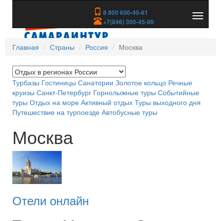
8 800 600-40-61
Показа
+7(846) 300-45-00
скрыть
меню
Главная
Страны
Россия
Москва
Турбазы
Гостиницы
Санатории
Золотое кольцо
Речные
круизы
Санкт-Петербург
Горнолыжные туры
Событийные
туры
Отдых на море
Активный отдых
Туры выходного дня
Путешествие на турпоезде
Автобусные туры
Москва
Отели онлайн