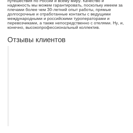
путешествия по России и всему миру. Качество и
надежность мы можем гарантировать, поскольку имеем за
плечами более чем 30-летний опыт работы, прямые
долгосрочные и отработанные контакты с ведущими
международными и российскими туроператорами и
перевозчиками, а также непосредственно с отелями. Ну, и,
конечно, высокопрофессиональный коллектив.
Отзывы клиентов
Благодарю менеджера Асмик за
успешный подбор тура в ОАЭ в эмират
Шарджа. Отдыхали в Nova park hotel 3*.
В отеле есть русскоговорящий персонал,
рядом находятся ТЦ и автобусная
остановка, с которой удобно
самостоятельно добираться до метро в
Дубае. Есть трансферы на частный и
общественный пляжи, а также до метро в
Дейре. Отдыхом очень довольны!