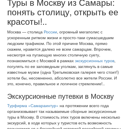
Туры в Москву из Самары:
понять столицу, открыть ее
красоты!..
Москва — столица
России
, огромный мегаполис с
ускоренным ритмом жизни и просто-таки сумасшедшим
людским трафиком. По этой причине Москва, прямо
скажем, нравится далеко не всем самарцам. Впрочем,
несмотря на пугающую многих столичную суету,
познакомиться с Москвой в рамках
экскурсионных туров
,
погулять по ее заповедным уголкам, заглянуть в самые
известные музеи (одна Третьяковская галерея чего стоит!)
хотели бы, несомненно, абсолютно все жители России. И
это, конечно, правильное и логичное стремление!..
Экскурсионные путевки в Москву
Турфирма «Самараинтур»
на протяжении всего года
организовывает так называемые сборные экскурсионные
туры в Москву. В стоимость этих туров включены несколько
экскурсий, в ходе которых у туристов есть возможность
познакомиться с богатейшей историей российской столицы.