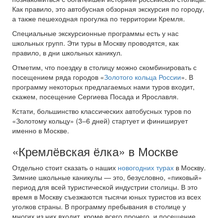
Как правило, это автобусная обзорная экскурсия по городу,
а также пешеходная прогулка по территории Кремля.
Специальные экскурсионные программы есть у нас
школьных групп. Эти туры в Москву проводятся, как
правило, в дни школьных каникул.
Отметим, что поездку в столицу можно скомбинировать с
посещением ряда городов «
Золотого кольца России
». В
программу некоторых предлагаемых нами туров входит,
скажем, посещение Сергиева Посада и Ярославля.
Кстати, большинство классических автобусных туров по
«Золотому кольцу» (3–6 дней) стартует и финиширует
именно в Москве.
«Кремлёвская ёлка» в Москве
Отдельно стоит сказать о наших
новогодних турах
в Москву.
Зимние школьные каникулы — это, безусловно, «пиковый»
период для всей туристической индустрии столицы. В это
время в Москву съезжаются тысячи юных туристов из всех
уголков страны. В программу пребывания в столице у
многих из них входит, кроме всего прочего, и посещение