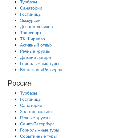
Турбазы
Санатории
Гостиницы
Экскурсии
Для школьников
Транспорт
ТК Ширяево
Активный отдых
Речные круизы
Детские лагеря
Горнолыжные туры
Волжская «Ривьера»
Россия
Турбазы
Гостиницы
Санатории
Золотое кольцо
Речные круизы
Санкт-Петербург
Горнолыжные туры
Событийные туры