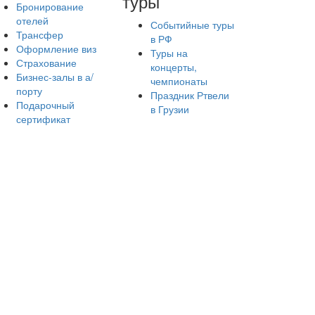
туры
Бронирование
отелей
Событийные туры
Трансфер
в РФ
Оформление виз
Туры на
Страхование
концерты,
Бизнес-залы в а/
чемпионаты
порту
Праздник Ртвели
Подарочный
в Грузии
сертификат