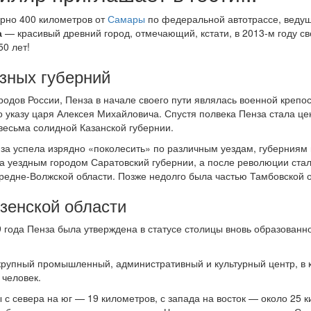
рно 400 километров от
Самары
по федеральной автотрассе, веду
а
— красивый древний город, отмечающий, кстати, в 2013-м году с
0 лет!
азных губерний
родов России, Пенза в начале своего пути являлась военной крепо
о указу царя Алексея Михайловича. Спустя полвека Пенза стала ц
весьма солидной Казанской губернии.
нза успела изрядно «поколесить» по различным уездам, губерниям
а уездным городом Саратовский губернии, а после революции ста
редне-Волжской области. Позже недолго была частью Тамбовской о
зенской области
 года Пенза была утверждена в статусе столицы вновь образованн
крупный промышленный, административный и культурный центр, в 
 человек.
с севера на юг — 19 километров, с запада на восток — около 25 к