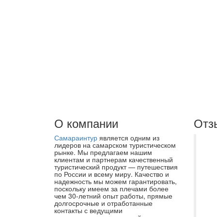
О компании
Отз
Самараинтур
является одним из
Не
лидеров на самарском туристическом
рынке. Мы предлагаем нашим
по
клиентам и партнерам качественный
туристический продукт — путешествия
Са
по России и всему миру. Качество и
ос
надежность мы можем гарантировать,
поскольку имеем за плечами более
он
чем 30-летний опыт работы, прямые
долгосрочные и отработанные
по
контакты с ведущими