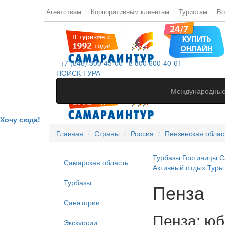
Агентствам
Корпоративным клиентам
Туристам
Во
+7 (846) 300-45-00
8 800 600-40-61
ПОИСК ТУРА
Международные
Хочу сюда!
Главная
Страны
Россия
Пензенская облас
Турбазы
Гостиницы
С
Самарская область
Активный отдых
Туры
Турбазы
Пенза
Санатории
Пенза: юб
Экскурсии