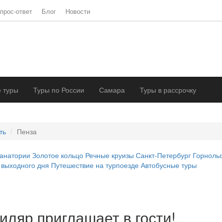
прос-ответ
Блог
Новости
 туры
Туры по России
Самара
Туры в рассрочку
ть
Пенза
анатории
Золотое кольцо
Речные круизы
Санкт-Петербург
Горнолы
 выходного дня
Путешествие на турпоезде
Автобусные туры
иляр приглашает в гости!..