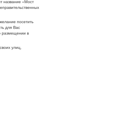
ит название «Мост
 неправительственных
 желание посетить
ть для Вас
о размещении в
своих улиц,