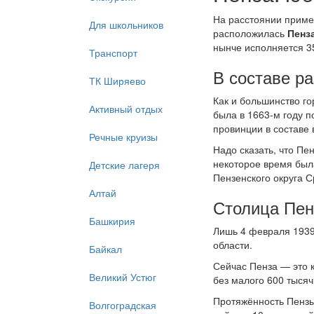
На расстоянии приме
Для школьников
расположилась
Пенз
нынче исполняется 35
Транспорт
В составе р
ТК Ширяево
Как и большинство го
Активный отдых
была в 1663-м году п
провинции в составе 
Речные круизы
Надо сказать, что Пе
некоторое время был
Детские лагеря
Пензенского округа С
Алтай
Столица Пен
Башкирия
Лишь 4 февраля 1939
области.
Байкал
Сейчас Пенза — это 
Великий Устюг
без малого 600 тысяч
Протяжённость Пензы 
Волгоградская