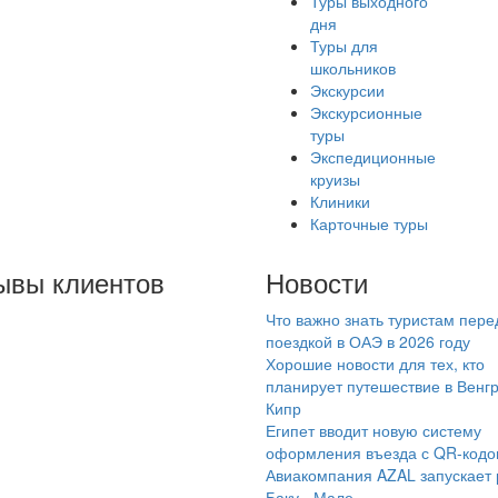
Туры выходного
дня
Туры для
школьников
Экскурсии
Экскурсионные
туры
Экспедиционные
круизы
Клиники
Карточные туры
ывы клиентов
Новости
Что важно знать туристам пере
сколько лет
поездкой в ОАЭ в 2026 году
льзуюсь услуги
Хорошие новости для тех, кто
мараинтур, в
планирует путешествие в Венг
Кипр
новном покупаю туры
Египет вводит новую систему
лайн на сайте. Все
оформления въезда с QR-код
нятно, доступно,
Авиакомпания AZAL запускает
Баку - Мале