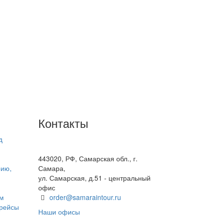
Контакты
д
+7(846) 300-45-00
8 800 600 40 61
443020, РФ, Самарская обл., г.
рию,
Самара,
ул. Самарская, д.51 - центральный
офис
ом
order@samaraintour.ru
 рейсы
Наши офисы