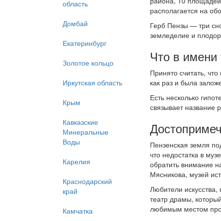
района, 10 площадей,
область
располагается на обо
Домбай
Герб Пензы — три сно
земледелие и плодор
Екатеринбург
Что в имени 
Золотое кольцо
Принято считать, что
Иркутская область
как раз и была залож
Есть несколько гипо
Крым
связывает название 
Кавказские
Достопримеч
Минеральные
Воды
Пензенская земля по
что недостатка в муз
Карелия
обратить внимание н
Мясникова, музей ис
Краснодарский
Любители искусства, 
край
театр драмы, который
любимым местом прог
Камчатка