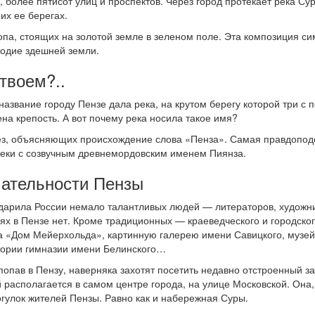
 более пятисот улиц и проспектов. Через город протекает река Су
их ее берегах.
па, стоящих на золотой земле в зеленом поле. Эта композиция си
одие здешней земли.
твоем?..
 название городу Пензе дала река, на крутом берегу которой три с 
ена крепость. А вот почему река носила такое имя?
тез, объясняющих происхождение слова «Пенза». Самая правдопод
реки с созвучным древнемордовским именем Пиянза.
ательности Пензы
дарила России немало талантливых людей — литераторов, художник
еях в Пензе нет. Кроме традиционных — краеведческого и городског
а «Дом Мейерхольда», картинную галерею имени Савицкого, музей
тории гимназии имени Белинского…
попав в Пензу, наверняка захотят посетить недавно отстроенный з
 располагается в самом центре города, на улице Московской. Она, 
улок жителей Пензы. Равно как и набережная Суры.