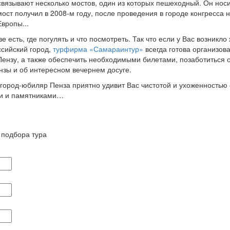
связывают несколько мостов, один из которых пешеходный. Он нос
ост получил в 2008-м году, после проведения в городе конгресса
вропы...
е есть, где погулять и что посмотреть. Так что если у Вас возникло
ссийский город,
турфирма «Самараинтур»
всегда готова организова
 Пензу, а также обеспечить необходимыми билетами, позаботиться 
нзы и об интересном вечернем досуге.
город-юбиляр Пенза приятно удивит Вас чистотой и ухоженностью 
и и памятниками…
 подбора тура