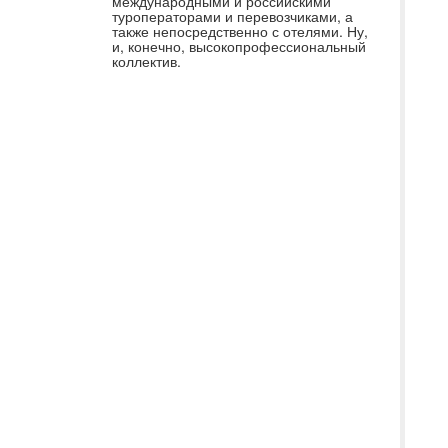
мо
международными и российскими
туроператорами и перевозчиками, а
по
также непосредственно с отелями. Ну,
и, конечно, высокопрофессиональный
ка
коллектив.
че
ту
бр
ту
пр
ко
бр
вс
оп
во
пр
дн
по
От
по