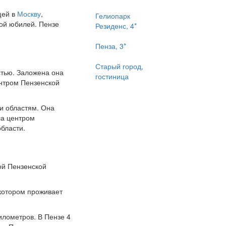
щей в
Москву
,
Гелиопарк
вой юбилей. Пензе
Резиденс, 4*
Пенза, 3*
Старый город,
стью. Заложена она
гостиница
ентром Пензенской
 и областям. Она
ла центром
бласти.
ой Пензенской
котором проживает
илометров. В Пензе 4