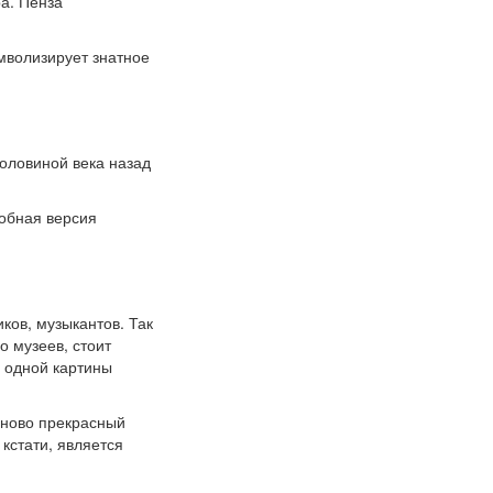
ра. Пенза
мволизирует знатное
половиной века назад
обная версия
ов, музыкантов. Так
о музеев, стоит
 одной картины
аново прекрасный
кстати, является