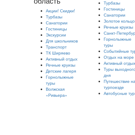
область
Турбазы
Гостиницы
Акции! Скидки!
Санатории
Турбазы
Золотое кольцо
Санатории
Речные круизы
Гостиницы
Санкт-Петербур
Экскурсии
Горнолыжные
Для школьников
туры
Транспорт
Событийные ту
ТК Ширяево
Отдых на море
Активный отдых
Активный отды
Речные круизы
Туры выходног
Детские лагеря
дня
Горнолыжные
Путешествие н
туры
турпоезде
Волжская
Автобусные ту
«Ривьера»