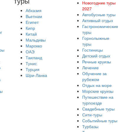
туры
Новогодние туры
2027
Абхазия
Автобусные туры
Вьетнам
Активный отдых
Египет
Гастрономические
Кипр
г
туры
Китай
Горнолыжные
Мальдивы
туры
Марокко
ры
Гостиницы
ОАЭ
Детский отдых
Таиланд
х
Речные круизы
Тунис
о
Лечение
Турция
Обучение за
Шри-Ланка
а
рубежом
Отдых на море
ры
Морские круизы
Путешествие на
турпоезде
Свадебные туры
Сити-туры
Событийные туры
Турбазы