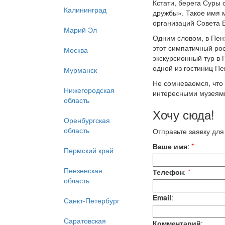
Кстати, берега Суры 
Калининград
дружбы». Такое имя м
организаций Совета Е
Марий Эл
Одним словом, в Пенз
этот симпатичный ро
Москва
экскурсионный тур в
одной из гостиниц Пе
Мурманск
Не сомневаемся, что 
Нижегородская
интересными музеям
область
Хочу сюда!
Оренбургская
область
Отправьте заявку для
Ваше имя
:
*
Пермский край
Пензенская
Телефон
:
*
область
Email
:
Санкт-Петербург
Саратовская
Комментарий
: