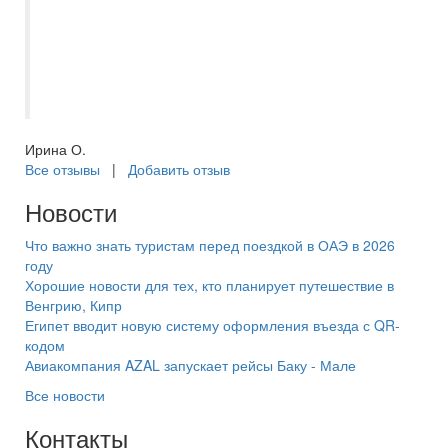
будущем ,решила проводить отпуска с
данным Туроператором.Не одного
разочарования и невыпоненного
условия.Благодарю
Ирина О.
Все отзывы
|
Добавить отзыв
Новости
Что важно знать туристам перед поездкой в ОАЭ в 2026
году
Хорошие новости для тех, кто планирует путешествие в
Венгрию, Кипр
Египет вводит новую систему оформления въезда с QR-
кодом
Авиакомпания AZAL запускает рейсы Баку - Мале
Все новости
Контакты