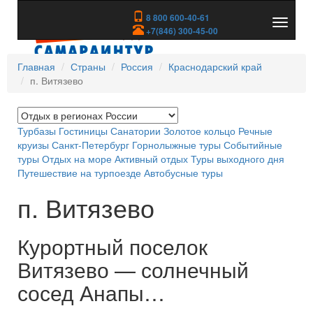
8 800 600-40-61
Показа
+7(846) 300-45-00
скрыть
меню
Главная
Страны
Россия
Краснодарский край
п. Витязево
Турбазы
Гостиницы
Санатории
Золотое кольцо
Речные
круизы
Санкт-Петербург
Горнолыжные туры
Событийные
туры
Отдых на море
Активный отдых
Туры выходного дня
Путешествие на турпоезде
Автобусные туры
п. Витязево
Курортный поселок
Витязево — солнечный
сосед Анапы…