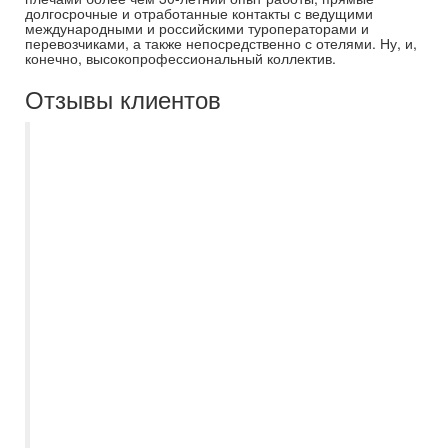
долгосрочные и отработанные контакты с ведущими
международными и российскими туроператорами и
перевозчиками, а также непосредственно с отелями. Ну, и,
конечно, высокопрофессиональный коллектив.
Отзывы клиентов
Отдыхали с Самараинтур в середине
августа 2025 г в Египте.По
сформулированным запросам нам очень
быстро подобрала
варианты,проконсультировала по всем
имеющимся ньюансам,всегда была на
связи , отвечала на все вопросы-
Екатерина Дорошкевич.Территориально
проживаем в другой области,поэтому
очень удобно,что все решалось
онлайн,без посещения
офиса.Обратилась в фирму по
рекомендации друзей.Для себя, в