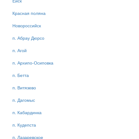
Ейск
Красная поляна
Новороссийск
п. Абрау Дюрсо
п. Агой
п. Архипо-Осиповка
п. Бетта
п. Витязево
п. Дагомыс
п. Кабардинка
п. Кудепста
п. Лазаревское