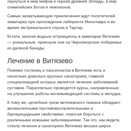
окунуться в мир мифов и героев древней Эллады, в мир
олимпийских Богов и чемпионов.
Самые захватывающие приключения ждут посетителей
аквапарка при прохождении лабиринта Минотавра и во
время экстремального спуска в Тартар.
Кстати, многие водные аттракционы в аквапарке Витязево
— уникальные, приехали они на Черноморское побережье
из далекой Канады.
Лечение в Витязево
Помимо гостиниц и пансионатов в Витязево есть и
несколько довольно крупных санаториев, главной
специализацией которых является лечение заболеваний
суставов. Параллельно проводятся курсы, направленные
на улучшение работы мочевыводящей системы и желудка.
К тому же, целебные грязи витязевского лимана обладают
великолепными противовоспалительными и
бактерицидными свойствами, помогая бороться с
различными кожными заболеваниями. Так что, как видите,
спектр лечения в санаториях Витязево весьма широк.